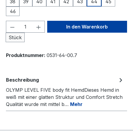
38
39
40
41
42
43
44
45
46
Produkt Anzahl: Gib den gewünschten We
In den Warenkorb
Stück
Produktnummer:
0531-64-00.7
Beschreibung
OLYMP LEVEL FIVE body fit HemdDieses Hemd in
weiß mit einer glatten Struktur und Comfort Stretch
Qualität wurde mit mittel b…
Mehr