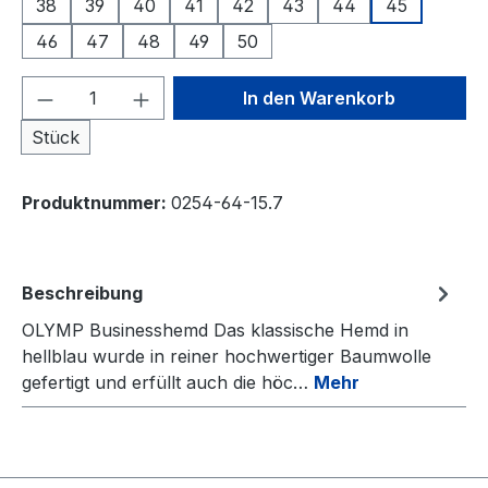
38
39
40
41
42
43
44
45
46
47
48
49
50
Produkt Anzahl: Gib den gewünschten We
In den Warenkorb
Stück
Produktnummer:
0254-64-15.7
Beschreibung
OLYMP Businesshemd Das klassische Hemd in
hellblau wurde in reiner hochwertiger Baumwolle
gefertigt und erfüllt auch die höc…
Mehr