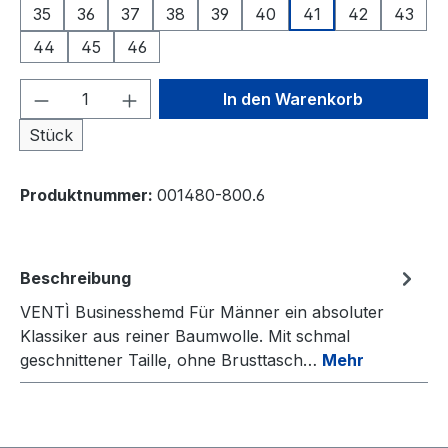
35
36
37
38
39
40
41
42
43
44
45
46
Produkt Anzahl: Gib den gewünschten We
In den Warenkorb
Stück
Produktnummer:
001480-800.6
Beschreibung
VENTÌ Businesshemd Für Männer ein absoluter
Klassiker aus reiner Baumwolle. Mit schmal
geschnittener Taille, ohne Brusttasch…
Mehr