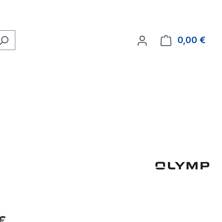
0,00 €
Ware
eis:
€