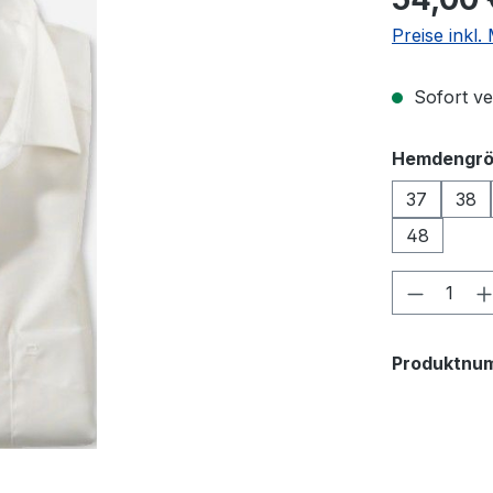
Preise inkl
Sofort ver
Hemdengr
37
38
48
Produkt
Produktnu