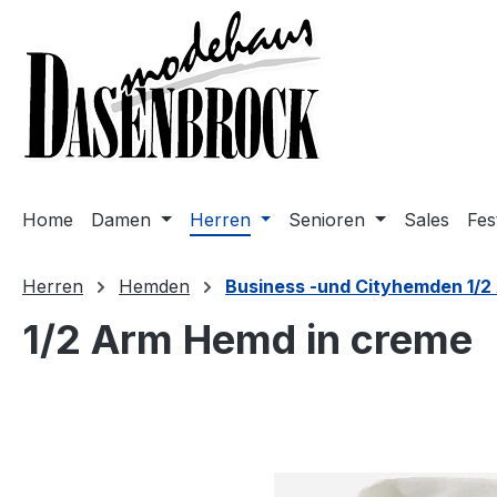
m Hauptinhalt springen
Zur Suche springen
Zur Hauptnavigation springen
Home
Damen
Herren
Senioren
Sales
Fes
Herren
Hemden
Business -und Cityhemden 1/2
1/2 Arm Hemd in creme
Bildergalerie überspringen