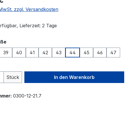
. MwSt. zzgl. Versandkosten
fügbar, Lieferzeit: 2 Tage
auswählen
öße
39
40
41
42
43
44
45
46
47
 Anzahl: Gib den gewünschten Wert ein 
Stück
In den Warenkorb
mmer:
0300-12-21.7