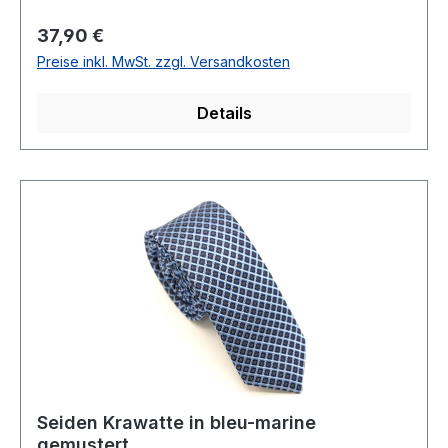
SeideNicht waschbar Artikel.: 440357Farbe: 12
Regulärer Preis:
37,90 €
Preise inkl. MwSt. zzgl. Versandkosten
Details
Seiden Krawatte in bleu-marine
gemustert