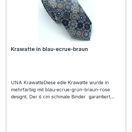
Krawatte in blau-ecrue-braun
UNA KrawatteDiese edle Krawatte wurde in
mehrfarbig mit blau-ecrue-grün-braun-rose
designt. Der 6 cm schmale Binder garantiert
Ihnen einen eleganten und modischen Auftritt
und lässt sich leicht kombinierenUVP=29,90 /
UNSER PREIS=27,90Farbe: Mehrfarbig in
Grün/Braun/RoseBreite 6 cmHandgearbeitet70