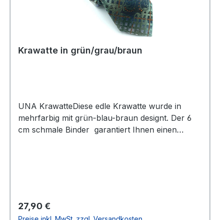
Krawatte in grün/grau/braun
UNA KrawatteDiese edle Krawatte wurde in
mehrfarbig mit grün-blau-braun designt. Der 6
cm schmale Binder garantiert Ihnen einen
eleganten und modischen Auftritt und lässt sich
leicht kombinierenUVP=29,90 / UNSER
PREIS=26,90Farbe: Mehrfarbig in
Grün/Blau/GrauBreite 6
cmHandgearbeitetModell: Riva70 % Polyester 30
% ViscoseNicht waschbar Artikel.: 240858Farbe:
Regulärer Preis:
27,90 €
36
Preise inkl. MwSt. zzgl. Versandkosten