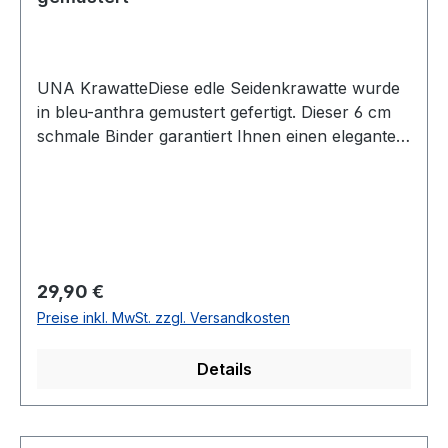
UNA KrawatteDiese edle Seidenkrawatte wurde
in bleu-anthra gemustert gefertigt. Dieser 6 cm
schmale Binder garantiert Ihnen einen eleganten
und modischen Auftritt und lässt sich leicht
kombinierenUVP=34,99 / UNSER
PREIS=29,90Farbe: Bleu-Anthra gemustertBreite:
6 cmHandgearbeitet100 % SeideNicht waschbar
- nicht chemisch reinigenModell Nr.: 446157
Regulärer Preis:
29,90 €
Preise inkl. MwSt. zzgl. Versandkosten
Details