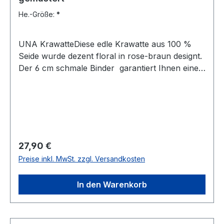
He.-Größe:
*
UNA KrawatteDiese edle Krawatte aus 100 %
Seide wurde dezent floral in rose-braun designt.
Der 6 cm schmale Binder garantiert Ihnen einen
eleganten und modischen Auftritt und lässt sich
leicht kombinierenUVP=39,90 / UNSER
PREIS=37,90Farbe: Floral in Rose-BraunBreite 6
cmHandgearbeitetModell: TARO100 %
SeideNicht waschbar Artikel.: 440357Farbe: 92
Regulärer Preis:
27,90 €
Preise inkl. MwSt. zzgl. Versandkosten
In den Warenkorb