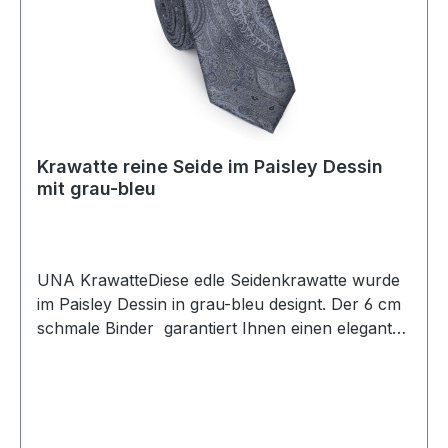
Krawatte reine Seide im Paisley Dessin
mit grau-bleu
UNA KrawatteDiese edle Seidenkrawatte wurde
im Paisley Dessin in grau-bleu designt. Der 6 cm
schmale Binder garantiert Ihnen einen eleganten
und modischen Auftritt und lässt sich leicht
kombinierenUVP=29,90 / UNSER
PREIS=25,90Farbe: Paisley gemustert in Grau-
BleuBreite: 6 cmHandgearbeitet100 % Seide