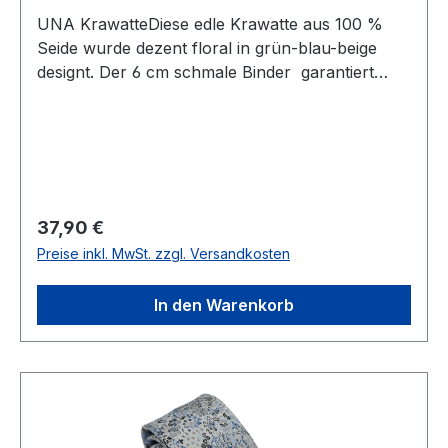
UNA KrawatteDiese edle Krawatte aus 100 %
Seide wurde dezent floral in grün-blau-beige
designt. Der 6 cm schmale Binder garantiert
Ihnen einen eleganten und modischen Auftritt
und lässt sich leicht kombinierenUVP=39,90 /
UNSER PREIS=37,90Farbe: Floral in
Grün/Blau/BeigeBreite 6
cmHandgearbeitetModell: TARO100 %
SeideNicht waschbar Artikel.: 440357Farbe: 32
Regulärer Preis:
37,90 €
Preise inkl. MwSt. zzgl. Versandkosten
In den Warenkorb