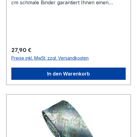
cm schmale Binder garantiert Ihnen einen
eleganten und modischen Auftritt und lässt sich
leicht kombinierenUVP=29,90 / UNSER
PREIS=27,90Farbe: Mehrfarbig in Grün-Ecrue-
BraunBreite 6 cmHandgearbeitetModell:
Fortino78 % Polyester 22 % BaumwolleNicht
waschbar Artikel.: 241158Farbe: 36
Regulärer Preis:
27,90 €
Preise inkl. MwSt. zzgl. Versandkosten
In den Warenkorb