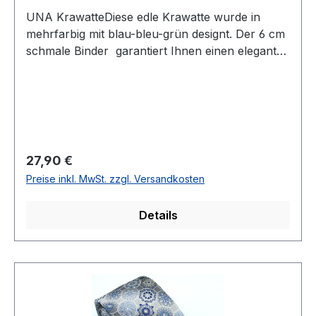
UNA KrawatteDiese edle Krawatte wurde in
mehrfarbig mit blau-bleu-grün designt. Der 6 cm
schmale Binder garantiert Ihnen einen eleganten
und modischen Auftritt und lässt sich leicht
kombinierenUVP=29,90 / UNSER
PREIS=27,90Farbe: Mehrfarbig in
Blau/Bleu/GrünBreite 6 cmHandgearbeitetModell:
RIVA70 % Polyester 30 % ViscoseNicht
waschbar Artikel.: 240858Farbe: 15
Regulärer Preis:
27,90 €
Preise inkl. MwSt. zzgl. Versandkosten
Details