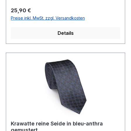
NovaNicht waschbar - nicht chemisch
reinigenArtikel: 440655Farbe: 12
Regulärer Preis:
25,90 €
Preise inkl. MwSt. zzgl. Versandkosten
Details
Krawatte reine Seide in bleu-anthra
gemustert