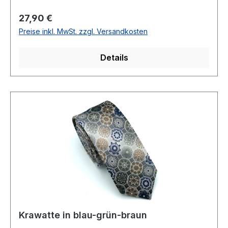
% Polyester 30 % ViscoseNicht
waschbar Artikel.: 240858Farbe: 53
Regulärer Preis:
27,90 €
Preise inkl. MwSt. zzgl. Versandkosten
Details
Krawatte in blau-grün-braun