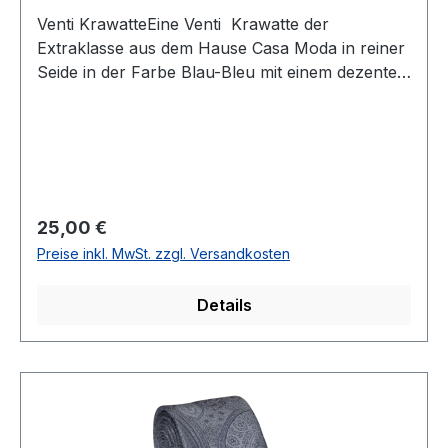
Venti KrawatteEine Venti Krawatte der
Extraklasse aus dem Hause Casa Moda in reiner
Seide in der Farbe Blau-Bleu mit einem dezenten
minimal Muster garantiert Ihnen einen eleganten
und modischen Auftritt. Dieser 6 cm breite
Binder lässt sich problemlos kombinieren und ist
zudem fleckenabweisend ausgerüstetFarbe:
Blau-BleuMusterung: Minimal Breite: Ca. 6
cmHandgearbeitet100 % SeideMit
Regulärer Preis:
25,00 €
BindeanleitungNicht waschbar - nicht chemisch
Preise inkl. MwSt. zzgl. Versandkosten
reinigen
Details