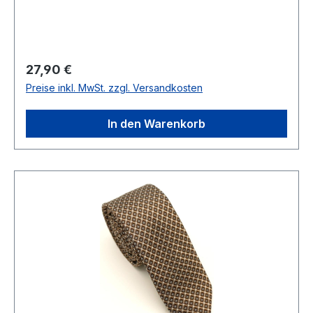
UNSER PREIS=27,90Farbe: Bleu/Marine im
GitterkaroBreite 6 cmHandgearbeitetModell:
RESEDA100 % SeideNicht waschbar Artikel.:
446754Farbe: 12
Regulärer Preis:
27,90 €
Preise inkl. MwSt. zzgl. Versandkosten
In den Warenkorb