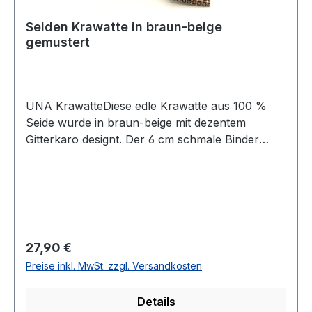
Seiden Krawatte in braun-beige
gemustert
UNA KrawatteDiese edle Krawatte aus 100 %
Seide wurde in braun-beige mit dezentem
Gitterkaro designt. Der 6 cm schmale Binder
garantiert Ihnen einen eleganten und modischen
Auftritt und lässt sich leicht
kombinierenUVP=29,99 / UNSER
PREIS=27,90Farbe: Braun/Beige im
GitterkaroBreite 6 cmHandgearbeitetModell:
RESEDA100 % SeideNicht waschbar Artikel.:
Regulärer Preis:
27,90 €
446754Farbe: 83
Preise inkl. MwSt. zzgl. Versandkosten
Details