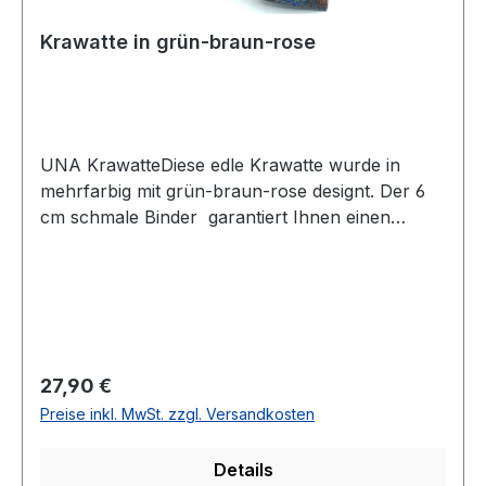
Krawatte in grün-braun-rose
UNA KrawatteDiese edle Krawatte wurde in
mehrfarbig mit grün-braun-rose designt. Der 6
cm schmale Binder garantiert Ihnen einen
eleganten und modischen Auftritt und lässt sich
leicht kombinierenUVP=29,90 / UNSER
PREIS=27,90Farbe: Mehrfarbig in
Grün/Braun/RoseBreite 6
cmHandgearbeitetModell: RIVA70 % Polyester
30 % ViscoseNicht waschbar Artikel.:
Regulärer Preis:
27,90 €
240858Farbe: 53
Preise inkl. MwSt. zzgl. Versandkosten
Details