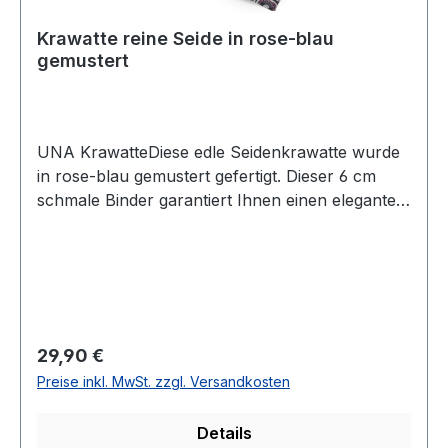
Krawatte reine Seide in rose-blau
gemustert
UNA KrawatteDiese edle Seidenkrawatte wurde
in rose-blau gemustert gefertigt. Dieser 6 cm
schmale Binder garantiert Ihnen einen eleganten
und modischen Auftritt und lässt sich leicht
kombinierenUVP=34,99 / UNSER
PREIS=29,90Farbe: Rose-Blau gemustertBreite: 6
cmHandgearbeitet100 % SeideNicht waschbar -
nicht chemisch reinigenModell Nr.: 447156
Regulärer Preis:
29,90 €
Preise inkl. MwSt. zzgl. Versandkosten
Details