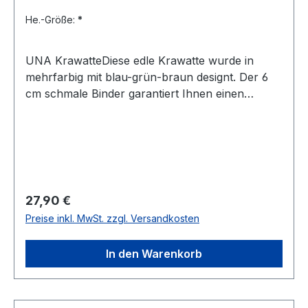
He.-Größe:
*
UNA KrawatteDiese edle Krawatte wurde in
mehrfarbig mit blau-grün-braun designt. Der 6
cm schmale Binder garantiert Ihnen einen
eleganten und modischen Auftritt und lässt sich
leicht kombinierenUVP=29,90 / UNSER
PREIS=27,90Farbe: Mehrfarbig in Blau-Grün-
BlauBreite 6 cmHandgearbeitetModell: Fortino78
% Polyester 22 % BaumwolleNicht
waschbar Artikel.: 241158Farbe: 38
Regulärer Preis:
27,90 €
Preise inkl. MwSt. zzgl. Versandkosten
In den Warenkorb