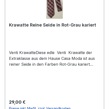
Krawatte Reine Seide in Rot-Grau kariert
Venti KrawatteDiese edle Venti Krawatte der
Extraklasse aus dem Hause Casa Moda ist aus
reiner Seide in den Farben Rot-Grau kariert
gefertigt. Dieser 6 cm schmale Binder garantiert
Ihnen einen eleganten und modischen Auftritt
und lässt sich sehr vielseitig zu vielen Hemden
kombinierenFarbe: Rot-Grau
kariertFleckenabweisendBreite: 6
cmHandgearbeitet100 % SeideNicht waschbar -
Regulärer Preis:
29,00 €
nicht chemisch reinigen
Preise inkl. MwSt. zzgl. Versandkosten