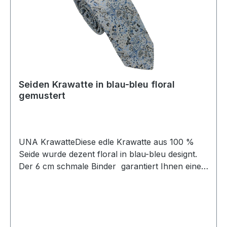
Seiden Krawatte in blau-bleu floral
gemustert
UNA KrawatteDiese edle Krawatte aus 100 %
Seide wurde dezent floral in blau-bleu designt.
Der 6 cm schmale Binder garantiert Ihnen einen
eleganten und modischen Auftritt und lässt sich
leicht kombinierenUVP=39,90 / UNSER
PREIS=37,90Farbe: Floral in Blau/BleuBreite 6
cmHandgearbeitetModell: TARO100 %