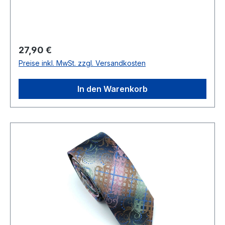
PREIS=27,90Farbe: Mehrfarbig in Grün-Blau-
PetrolBreite 6 cmHandgearbeitetModell:
Fortino78 % Polyester 22 % BaumwolleNicht
waschbar Artikel.: 241158Farbe: 25
Regulärer Preis:
27,90 €
Preise inkl. MwSt. zzgl. Versandkosten
In den Warenkorb