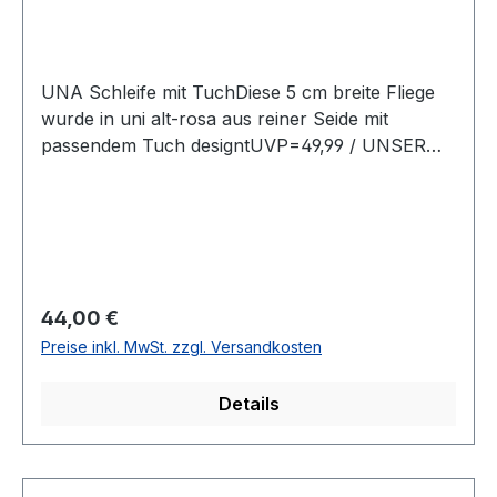
UNA Schleife mit TuchDiese 5 cm breite Fliege
wurde in uni alt-rosa aus reiner Seide mit
passendem Tuch designtUVP=49,99 / UNSER
PREIS=44,00Farbe: Alt RosaOhne SpitzeMit
verstellbarem BandBreite: 5 cm Seide
UNITOChemische Reinigung empfohlenModell
Nr.: 826830Farbe: 52
Regulärer Preis:
44,00 €
Preise inkl. MwSt. zzgl. Versandkosten
Details