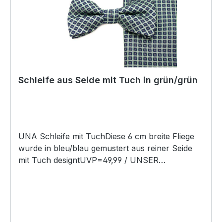
Schleife aus Seide mit Tuch in grün/grün
UNA Schleife mit TuchDiese 6 cm breite Fliege
wurde in bleu/blau gemustert aus reiner Seide
mit Tuch designtUVP=49,99 / UNSER
PREIS=45,90Farbe: Grün/Grün gemustertMit
passendem TuchOhne SpitzeMit verstellbarem
BandBreite: 6 cm Qualtität: Reine SeideName :
ResedaChemische Reinigung empfohlenModell
Nr.: 824734Farbe: 35