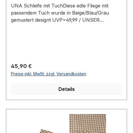
UNA Schleife mit TuchDiese edle Fliege mit
passendem Tuch wurde in Beige/Blau/Grau
gemustert designt UVP=49,99 / UNSER
PREIS=45,90Farbe: Beige/Blau/Grau
gemustertMit passendem TuchOhne SpitzeMit
verstellbarem Band78 % Polyester 22
BaumwolleName: FortinoChemische Reinigung
empfohlenModell Nr.: 821938Farbe: 38
Regulärer Preis:
45,90 €
Preise inkl. MwSt. zzgl. Versandkosten
Details