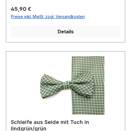
Regulärer Preis:
45,90 €
Preise inkl. MwSt. zzgl. Versandkosten
Details
Schleife aus Seide mit Tuch in
lindgrün/grün