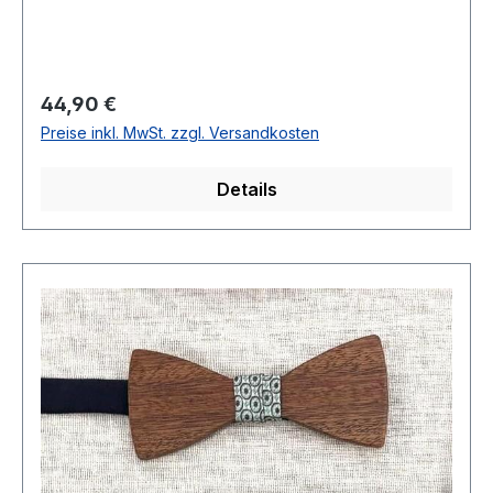
verstellbarem BandBreite: 5,5 cm Chemische
Reinigung empfohlenModell Nr.: 82415119
Regulärer Preis:
44,90 €
Preise inkl. MwSt. zzgl. Versandkosten
Details