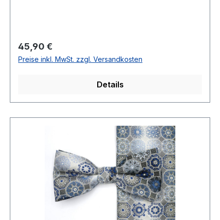
BandBreite: 6 cm Qualtität: Reine SeideName :
ResedaChemische Reinigung empfohlenModell
Nr.: 824734Farbe: 12
Regulärer Preis:
45,90 €
Preise inkl. MwSt. zzgl. Versandkosten
Details