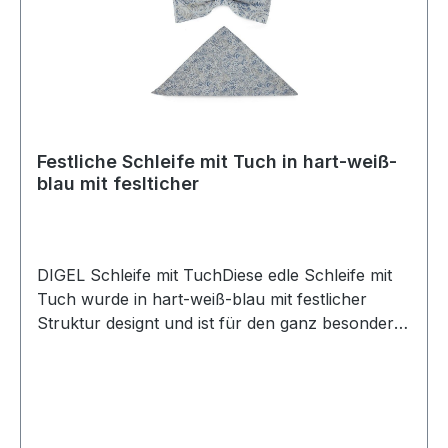
Festliche Schleife mit Tuch in hart-weiß-
blau mit feslticher
DIGEL Schleife mit TuchDiese edle Schleife mit
Tuch wurde in hart-weiß-blau mit festlicher
Struktur designt und ist für den ganz besondern
Anlass einfach perfektUVP=59,95 / UNSER
PREIS=54,90Farbe: Hart Weiß-Blau
gemustertMit TuchOhne SpitzeMit verstellbarem
BandMit dezentem GlanzBreite: 6 cm 66 %
Viscose 34 % PolyesterChemische Reinigung