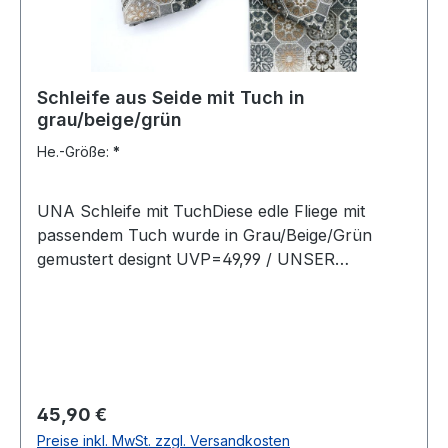
Schleife aus Seide mit Tuch in
grau/beige/grün
He.-Größe:
*
UNA Schleife mit TuchDiese edle Fliege mit
passendem Tuch wurde in Grau/Beige/Grün
gemustert designt UVP=49,99 / UNSER
PREIS=45,90Farbe: Grau/Beige/Grün
gemustertMit passendem TuchOhne SpitzeMit
verstellbarem Band78 % Polyester 22
BaumwolleName: FortinoChemische Reinigung
empfohlenModell Nr.: 821938Farbe: 85
Regulärer Preis:
45,90 €
Preise inkl. MwSt. zzgl. Versandkosten