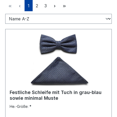
Seite
Seite
Seite
1
2
3
Festliche Schleife mit Tuch in grau-blau
sowie minimal Muste
He.-Größe:
*