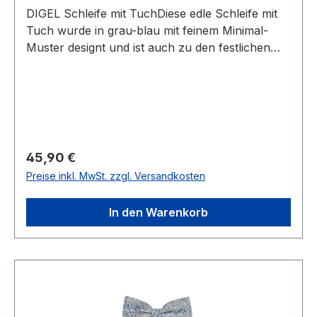
DIGEL Schleife mit TuchDiese edle Schleife mit
Tuch wurde in grau-blau mit feinem Minimal-
Muster designt und ist auch zu den festlichen
Anlässen ein echter HinguckerUVP=49,99 /
UNSER PREIS=45,90Farbe: Grau-Blau mit
feinem MusterMit TuchOhne SpitzeMit
verstellbarem BandMit dezentem GlanzBreite: 6
cm 66 % Viscose 34 % PolyesterChemische
Reinigung empfohlenArtikel Nr.: 1008923-
Regulärer Preis:
45,90 €
190023Name.: LessFarbe: 24
Preise inkl. MwSt. zzgl. Versandkosten
In den Warenkorb