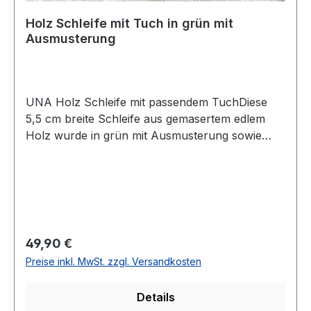
Holz Schleife mit Tuch in grün mit
Ausmusterung
UNA Holz Schleife mit passendem TuchDiese
5,5 cm breite Schleife aus gemasertem edlem
Holz wurde in grün mit Ausmusterung sowie
passendem Tuch designtFarbe: Gemasertes Holz
mit passener Ausschmückung und Tuch in
GrünMit verstellbarem BandBreite: 5,5
cm Chemische Reinigung empfohlenModell Nr.:
824359Modell: RUBINO mit Tuck i.KFarbe: 35
Regulärer Preis:
49,90 €
Preise inkl. MwSt. zzgl. Versandkosten
Details