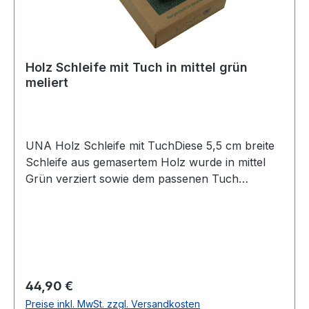
Holz Schleife mit Tuch in mittel grün
meliert
UNA Holz Schleife mit TuchDiese 5,5 cm breite
Schleife aus gemasertem Holz wurde in mittel
Grün verziert sowie dem passenen Tuch
designtUVP=49,99 / UNSER PREIS=44,90Farbe:
Gemasertes Holz mit Tuch in mittel Grün
meliertMit verstellbarem BandBreite: 5,5
cm Chemische Reinigung empfohlenModell Nr.:
82415136
Regulärer Preis:
44,90 €
Preise inkl. MwSt. zzgl. Versandkosten