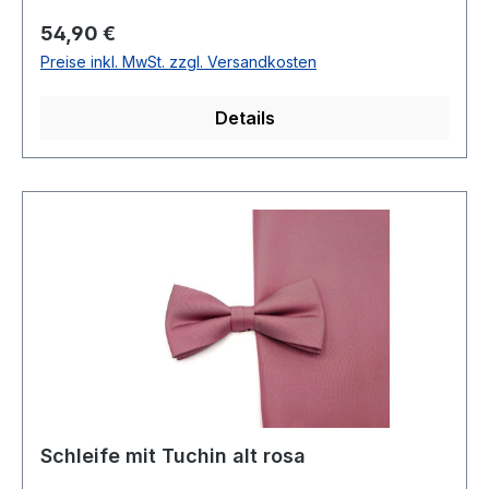
empfohlenArtikel Nr.: 1008923-190023Name.:
Regulärer Preis:
54,90 €
LessFarbe: 24
Preise inkl. MwSt. zzgl. Versandkosten
Details
Schleife mit Tuchin alt rosa