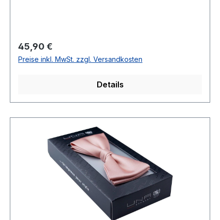
BandBreite: 6 cm Qualtität: Reine SeideName :
ResedaChemische Reinigung empfohlenModell
Nr.: 824734Farbe: 62
Regulärer Preis:
45,90 €
Preise inkl. MwSt. zzgl. Versandkosten
Details