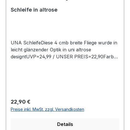
Schleife in altrose
UNA SchleifeDiese 4 cmb breite Fliege wurde in
leicht glänzender Optik in uni altrose
designtUVP=24,99 / UNSER PREIS=22,90Farbe:
Uni AltroseOhne SpitzeMit verstellbarem
BandBreite: 4 cm 100 % PolyesterChemische
Reinigung empfohlenModell Nr.: 800010
Regulärer Preis:
22,90 €
Preise inkl. MwSt. zzgl. Versandkosten
Details