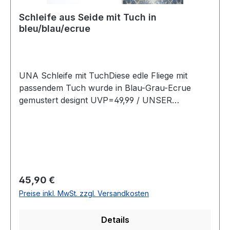
Schleife aus Seide mit Tuch in
bleu/blau/ecrue
UNA Schleife mit TuchDiese edle Fliege mit
passendem Tuch wurde in Blau-Grau-Ecrue
gemustert designt UVP=49,99 / UNSER
PREIS=45,90Farbe: Blau/Grau/Ecrue
gemustertMit passendem TuchOhne SpitzeMit
verstellbarem Band78 % Polyester 22
BaumwolleName: FortinoChemische Reinigung
empfohlenModell Nr.: 821938Farbe: 15
Regulärer Preis:
45,90 €
Preise inkl. MwSt. zzgl. Versandkosten
Details