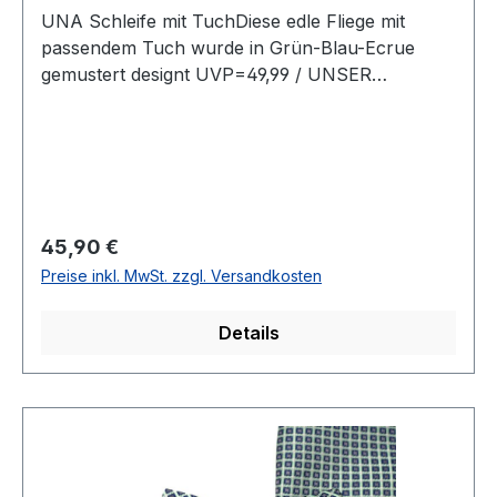
UNA Schleife mit TuchDiese edle Fliege mit
passendem Tuch wurde in Grün-Blau-Ecrue
gemustert designt UVP=49,99 / UNSER
PREIS=45,90Farbe: Grün/Blau/Ecrue
gemustertMit passendem TuchOhne SpitzeMit
verstellbarem Band78 % Polyester 22
BaumwolleName: FortinoChemische Reinigung
empfohlenModell Nr.: 821938Farbe: 25
Regulärer Preis:
45,90 €
Preise inkl. MwSt. zzgl. Versandkosten
Details