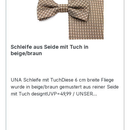
Schleife aus Seide mit Tuch in
beige/braun
UNA Schleife mit TuchDiese 6 cm breite Fliege
wurde in beige/braun gemustert aus reiner Seide
mit Tuch designtUVP=49,99 / UNSER
PREIS=45,90Farbe: Beige/BraunOhne SpitzeMit
verstellbarem BandBreite: 6 cm Qualtität: Reine
SeideName : ResedaChemische Reinigung
empfohlenQualität: Reine SeideModell Nr.:
824734Farbe: 83