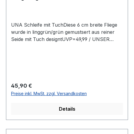
UNA Schleife mit TuchDiese 6 cm breite Fliege
wurde in linggrün/grün gemustsert aus reiner
Seide mit Tuch designtUVP=49,99 / UNSER
PREIS=45,90Farbe: Lindgrün/GrünOhne
SpitzeMit verstellbarem BandBreite: 6
cm Qualtität: Reine SeideName :
ResedaChemische Reinigung empfohlenQualität:
Reine SeideModell Nr.: 824734Farbe: 31
Regulärer Preis:
45,90 €
Preise inkl. MwSt. zzgl. Versandkosten
Details