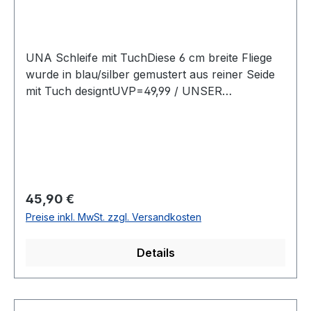
UNA Schleife mit TuchDiese 6 cm breite Fliege
wurde in blau/silber gemustert aus reiner Seide
mit Tuch designtUVP=49,99 / UNSER
PREIS=45,90Farbe: Blau/SilberOhne SpitzeMit
verstellbarem BandBreite: 6 cm Qualtität: Reine
SeideName : ResedaChemische Reinigung
empfohlenQualität: Reine SeideModell Nr.:
824734Farbe: 13
Regulärer Preis:
45,90 €
Preise inkl. MwSt. zzgl. Versandkosten
Details