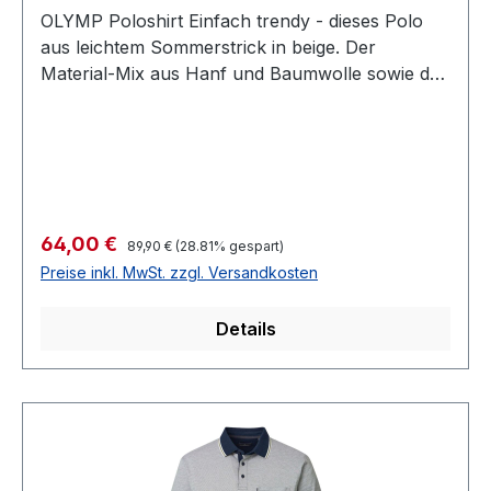
OLYMP Poloshirt Einfach trendy - dieses Polo
aus leichtem Sommerstrick in beige. Der
Material-Mix aus Hanf und Baumwolle sowie das
formfeste Bündchen für Sitz und Komfort macht
dieses Shirt zum HinguckerFarbe: BeigePolo
Kragen1/2 Arm mit BündchenOhne
KnopfleisteOhne Brusttasche54 % Hanf 46 %
BaumwolleGREEN CHOICE / Nachhaltig
produziert30° waschbar Modell Nr.:
Regulärer Preis:
Verkaufspreis:
64,00 €
89,90 €
(28.81% gespart)
531272Farbe: 21
Preise inkl. MwSt. zzgl. Versandkosten
Details