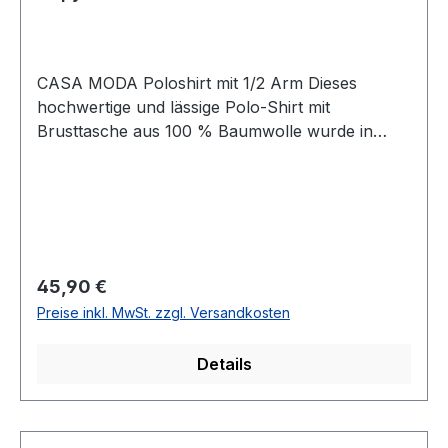
CASA MODA Poloshirt mit 1/2 Arm Dieses
hochwertige und lässige Polo-Shirt mit
Brusttasche aus 100 % Baumwolle wurde in
mehrfarbig geringelt designtUVP=49,99 / UNSER
PREIS=45,90 (ohne Übergröße)Farbe:
Mehrfarbig geringeltPassform: Normal
geschnitten (nicht auf Taille)Kragen geknöpft Mit
Brusttasche1/2 Arm100 % Baumwolle 30°
waschbar Modell Nr.: 934057800Farbe: 660
Regulärer Preis:
45,90 €
Preise inkl. MwSt. zzgl. Versandkosten
Details