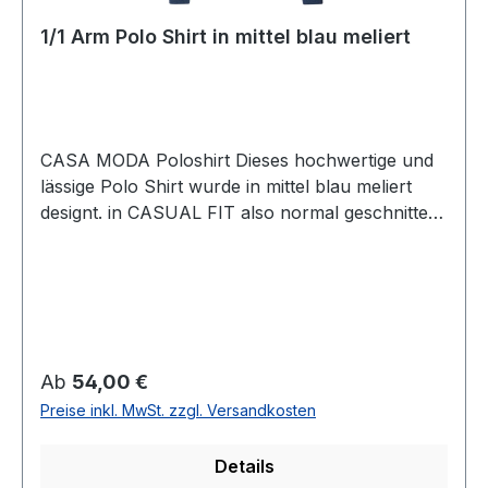
1/1 Arm Polo Shirt in mittel blau meliert
CASA MODA Poloshirt Dieses hochwertige und
lässige Polo Shirt wurde in mittel blau meliert
designt. in CASUAL FIT also normal geschnitten
gefertigt lässt sich dieses Shirt immer einfach
kombinierenUVP=59,99 / UNSER PREIS=54,00
(ohne Übergröße)Farbe: Mittel Blau
meliertPassform: CASUAL fit
(normal geschnitten) Armlänge: 1/1Mit 3 -Knopf
VerschlussMit Brusttasche62 % Baumwolle 38
Regulärer Preis:
Ab
54,00 €
% Polyester30° waschbar Modell Nr.:
Preise inkl. MwSt. zzgl. Versandkosten
403478000Farbe: 107
Details