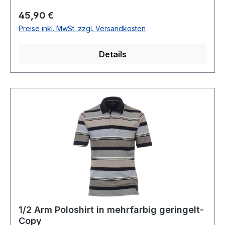
Brusttasche95 % Baumwolle 5 % Elsathan30°
Regulärer Preis:
45,90 €
waschbar Modell Nr.: 944255900Farbe: 384
Preise inkl. MwSt. zzgl. Versandkosten
Details
1/2 Arm Poloshirt in mehrfarbig geringelt-
Copy