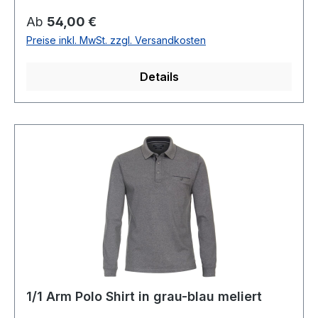
VerschlussMit Brusttasche62 % Baumwolle 38
Regulärer Preis:
Ab
54,00 €
% Polyester30° waschbar Modell Nr.:
Preise inkl. MwSt. zzgl. Versandkosten
403478000Farbe: 415
Details
1/1 Arm Polo Shirt in grau-blau meliert