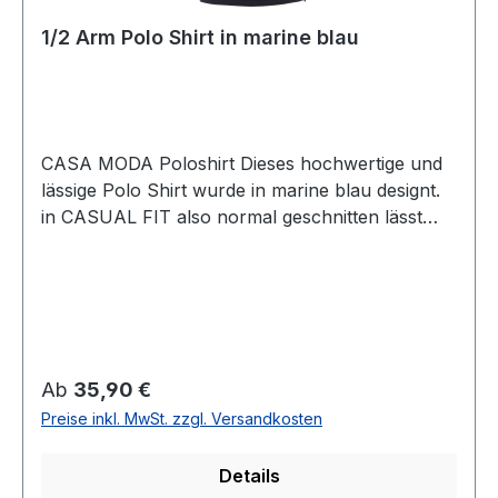
1/2 Arm Polo Shirt in marine blau
CASA MODA Poloshirt Dieses hochwertige und
lässige Polo Shirt wurde in marine blau designt.
in CASUAL FIT also normal geschnitten lässt
sich dieses Shirt immer einfach
kombinierenUVP=39,99 / UNSER
PREIS=35,90 (ohne Übergröße)Farbe: Dunkel
BlauPassform: CASUAL fit
(normal geschnitten) 1/2 ArmMit KnopfleisteMit
Brusttasche95 % Baumwolle 5 % Elasthan30°
Regulärer Preis:
Ab
35,90 €
waschbar Modell Nr.:004470/15
Preise inkl. MwSt. zzgl. Versandkosten
Details