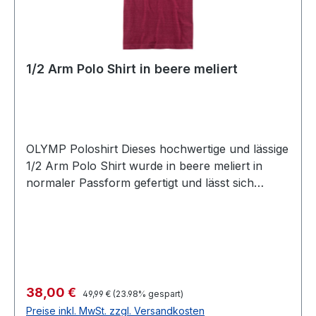
1/2 Arm Polo Shirt in beere meliert
OLYMP Poloshirt Dieses hochwertige und lässige
1/2 Arm Polo Shirt wurde in beere meliert in
normaler Passform gefertigt und lässt sich
immer einfach kombinieren. Auch der Anteil von
Viscose vermittelt hier immer ein sehr
angenehmes TragegefühlFarbe: Beere
meliertPassform: Normal1/2 ArmMit
KnopfleisteOhne Brusttasche60 % Baumwolle
40 % Viscose30° waschbar Modell Nr.: 5411 12
Regulärer Preis:
Verkaufspreis:
38,00 €
49,99 €
(23.98% gespart)
95
Preise inkl. MwSt. zzgl. Versandkosten