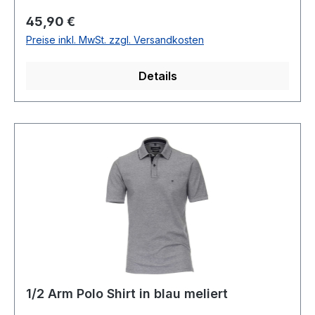
ArmMit 3 -Knopf VerschlussOhne Brusttasche95
Regulärer Preis:
45,90 €
% Baumwolle 5 % Elsathan30° waschbar Modell
Preise inkl. MwSt. zzgl. Versandkosten
Nr.: 126320091Farbe: 303
Details
1/2 Arm Polo Shirt in blau meliert