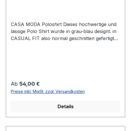
CASA MODA Poloshirt Dieses hochwertige und
lässige Polo Shirt wurde in grau-blau designt. in
CASUAL FIT also normal geschnitten gefertigt
lässt sich dieses Shirt immer einfach
kombinierenUVP=59,99 / UNSER PREIS=54,00
(ohne Übergröße)Farbe: Grau-Blau Passform:
CASUAL fit (normal geschnitten) Armlänge:
1/1Mit 3 -Knopf VerschlussMit Brusttasche62 %
Baumwolle 38 % Polyester30° waschbar Modell
Regulärer Preis:
Ab
54,00 €
Nr.: 403478000Farbe: 105
Preise inkl. MwSt. zzgl. Versandkosten
Details