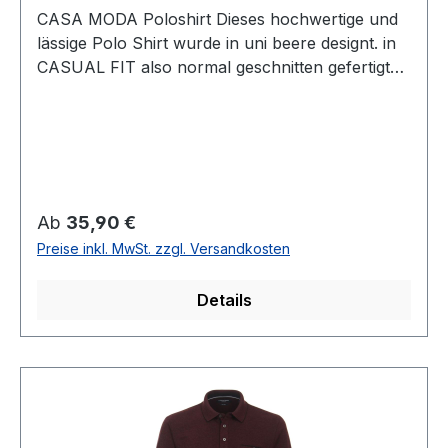
CASA MODA Poloshirt Dieses hochwertige und
lässige Polo Shirt wurde in uni beere designt. in
CASUAL FIT also normal geschnitten gefertigt
lässt sich dieses Shirt immer einfach
kombinierenUVP=39,99 / UNSER
PREIS=35,90Farbe: Uni BeerePassform:
CASUAL fit (normal geschnitten) Armlänge:
1/1Mit 3 -Knopf VerschlussMit Brusttasche95 %
Baumwolle 5 % Elasthan30° waschbar Modell
Regulärer Preis:
Ab
35,90 €
Nr.: 423964300Farbe: 415
Preise inkl. MwSt. zzgl. Versandkosten
Details