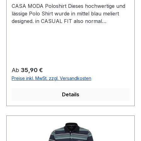
CASA MODA Poloshirt Dieses hochwertige und
lässige Polo Shirt wurde in mittel blau meliert
designed. in CASUAL FIT also normal
geschnitten lässt sich dieses Shirt immer einfach
kombinierenUVP=39,99 / UNSER
PREIS=35,90 (ohne Übergröße)Farbe: Mittel
Blau meliertPassform: CASUAL fit
(normal geschnitten) 1/2 ArmMit Knopfleiste95
% Baumwolle 5 % Elasthan30° waschbar Modell
Regulärer Preis:
Ab
35,90 €
Nr.:004470/145
Preise inkl. MwSt. zzgl. Versandkosten
Details