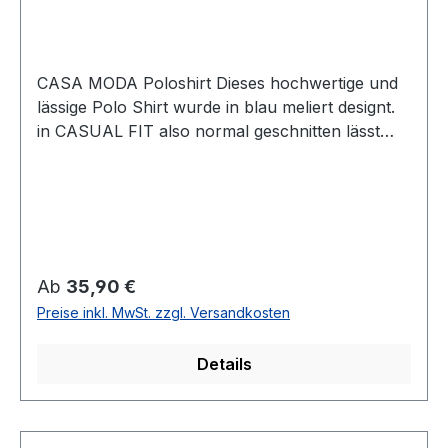
CASA MODA Poloshirt Dieses hochwertige und
lässige Polo Shirt wurde in blau meliert designt.
in CASUAL FIT also normal geschnitten lässt
sich dieses Shirt immer einfach
kombinierenUVP=39,99 / UNSER
PREIS=35,90 (ohne Übergröße)Farbe: Blau
meliertPassform: CASUAL fit
(normal geschnitten) 1/2 ArmMit Knopfleiste95
% Baumwolle 5 % Elasthan30° waschbar Modell
Regulärer Preis:
Ab
35,90 €
Nr.:004470/108
Preise inkl. MwSt. zzgl. Versandkosten
Details