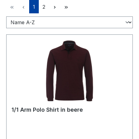
Seite
Seite
1
2
1/1 Arm Polo Shirt in beere