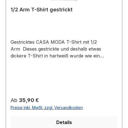
1/2 Arm T-Shirt gestrickt
Gestricktes CASA MODA T-Shirt mit 1/2
Arm Dieses gestrickte und deshalb etwas
dickere T-Shirt in hartweiß wurde wie ein
klassisches T-Shirt mit rundem Ausschnitt und
1/2 Arm designt und gehörte den Highlights der
SaisonUVP=39,99 / UNSER PREIS=35,90 (ohne
Übergröße)Farbe: HartweißRunder
AusschnittPassform: Normal geschnitten (nicht
auf Taille)Gestrickt1/2 Arm100 % Baumwolle 30°
Regulärer Preis:
Ab
35,90 €
waschbar Modell Nr.: 126340101Farbe: 008
Preise inkl. MwSt. zzgl. Versandkosten
Details