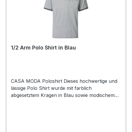
1/2 Arm Polo Shirt in Blau
CASA MODA Poloshirt Dieses hochwertige und
lässige Polo Shirt wurde mit farblich
abgesetztem Kragen in Blau sowie modischem
Minimal-Print designt. Normal geschnitten und
aus 100 % Baumwolle ist dieses Shirt immer sehr
leicht kombinierbarUVP=49,99 / UNSER
PREIS=45,90 (ohne Übergröße)Farbe: Blau
meliert mit minimal PrintPassform: Normal1/2