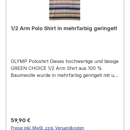
1/2 Arm Polo Shirt in mehrfarbig geringelt
OLYMP Poloshirt Dieses hochwertige und lässige
GREEN CHOICE 1/2 Arm Shirt aus 100 %
Baumwolle wurde in mehrfarbig geringelt mit uni
Kragen designt und ist ein echtes Highligt unter
den Polo-Shirts da es sich praktisch zu fast
allem leicht kombinieren lässtUVP=69,90 /
UNSER PREIS=59,90Farbe: Mehrfarbig
geringeltPassform: Tailliert1/2 ArmMit
KnopfleisteOhne Brusttasche100 %
Regulärer Preis:
59,90 €
Baumwolle GREEN CHOICE / Nachhaltig
Preise inkl. MwSt. zzgl. Versandkosten