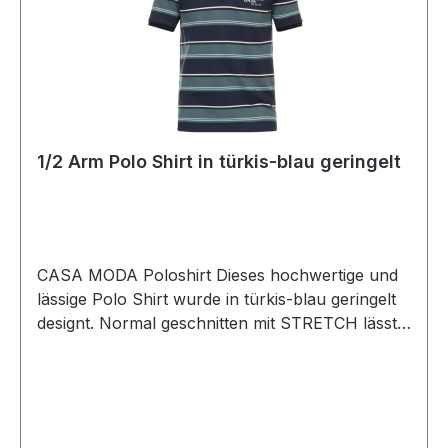
1/2 Arm Polo Shirt in türkis-blau geringelt
CASA MODA Poloshirt Dieses hochwertige und
lässige Polo Shirt wurde in türkis-blau geringelt
designt. Normal geschnitten mit STRETCH lässt
sich dieses Shirt immer einfach
kombinierenUVP=49,99 / UNSER
PREIS=45,90 (ohne Übergröße)Farbe:
Mehrfarbig türkis-blau geringeltPassform:
Normal1/2 ArmMit 3 -Knopf VerschlussOhne