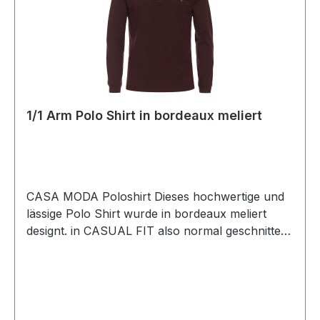
1/1 Arm Polo Shirt in bordeaux meliert
CASA MODA Poloshirt Dieses hochwertige und
lässige Polo Shirt wurde in bordeaux meliert
designt. in CASUAL FIT also normal geschnitten
gefertigt lässt sich dieses Shirt immer einfach
kombinierenUVP=59,99 / UNSER PREIS=54,00
(ohne Übergröße)Farbe: Bordeaux
meliertPassform: CASUAL fit
(normal geschnitten) Armlänge: 1/1Mit 3 -Knopf