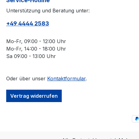
Service-Hotline
41/42=112 cm 43/44=122 cm
Unterstützung und Beratung unter:
Armlänge: 64 cmOhne
BrusttascheBügelfreiQualität:
+49 4444 2583
LUXOR 100 %
BaumwolleWaschbar 40°Artikel Nr.
1246/84/68
Mo-Fr, 09:00 - 12:00 Uhr
Mo-Fr, 14:00 - 18:00 Uhr
Sa 09:00 - 13:00 Uhr
Oder über unser
Kontaktformular
.
Vertrag widerrufen