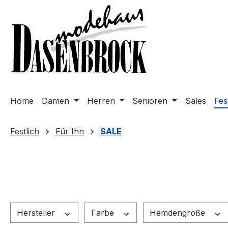
m Hauptinhalt springen
Zur Suche springen
Zur Hauptnavigation springen
Home
Damen
Herren
Senioren
Sales
Fes
Festlich
Für Ihn
SALE
Hersteller
Farbe
Hemdengröße