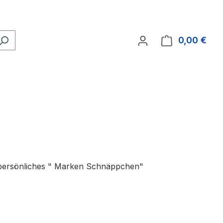
0,00 €
Ware
 persönliches " Marken Schnäppchen"