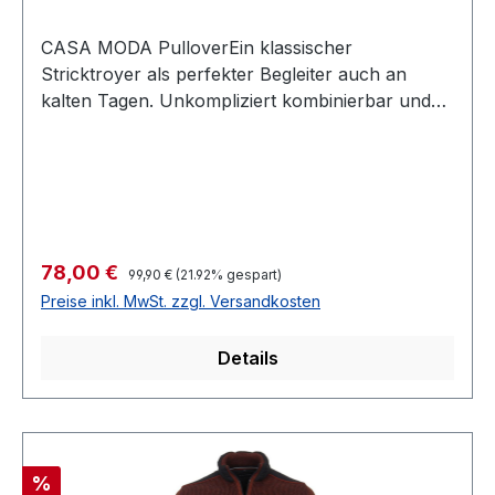
CASA MODA PulloverEin klassischer
Stricktroyer als perfekter Begleiter auch an
kalten Tagen. Unkompliziert kombinierbar und
aus hochwertiger reiner Baumwolle mit hohem
Tragekomfort Farbe: Mehrfarbig mit
Grün Armlänge: 1/1 mit BündchenNormal
geschnitten Mit R-V am Kragen100 %
Baumwolle30 ° waschbarModell
Nr.: 444300800Farbe: 336
Regulärer Preis:
Verkaufspreis:
78,00 €
99,90 €
(21.92% gespart)
Preise inkl. MwSt. zzgl. Versandkosten
Details
Rabatt
%