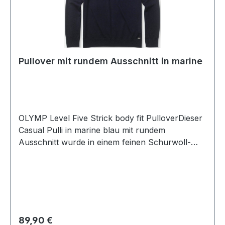
Pullover mit rundem Ausschnitt in marine
OLYMP Level Five Strick body fit PulloverDieser
Casual Pulli in marine blau mit rundem
Ausschnitt wurde in einem feinen Schurwoll-
Seide Mix gefertigt und erfüllt auch höchste
Ansprüche an Qualität und
VerarbeitungGrößenspiegel: M=48 L=50
XL=52 XXL=54 XXXL=56UVP=99,99 / Unser
Preis=89,90 (ohne Übergröße)Farbe: Marine
BlauCasual (normal geschnitten)Runder
Regulärer Preis:
89,90 €