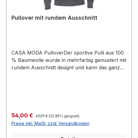
Pullover mit rundem Ausschnitt
CASA MODA PulloverDer sportive Pulli aus 100
% Baumwolle wurde in mehrfarbig gemustert mit
rundem Ausschnitt designt und kann das ganze
Jahr hindurch leicht kombiniert werdenFarbe:
Mehrfarbig gemustertRunder
AusschnittPassform: Normal geschnittenMit
Strickbündchen100 % Baumwolle30 °
waschbar Modell Nr.: 413709600
Regulärer Preis:
Verkaufspreis:
54,00 €
69,99 €
(22.85% gespart)
Preise inkl. MwSt. zzgl. Versandkosten