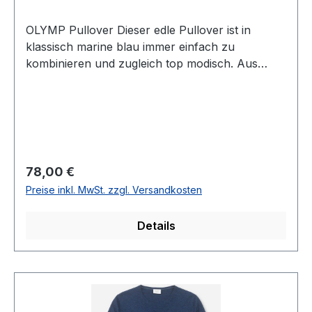
OLYMP Pullover Dieser edle Pullover ist in
klassisch marine blau immer einfach zu
kombinieren und zugleich top modisch. Aus
extra feiner Baumwolle kann dieser Pulli mit
rundem Ausschnitt das ganze Jahr hindurch
getragen werdenGrößenspiegel: M=50 L=52
XL=54 XXL=56 XXXL=58UVP=89,99 / Unser
Preis=78,00 (ohne Übergröße)Farbe: Dunkel
BlauNormale PassformV-Ausschnitt100 %
Regulärer Preis:
78,00 €
Baumwolle30 ° waschbarModell.: 5301/85/18
Preise inkl. MwSt. zzgl. Versandkosten
Details