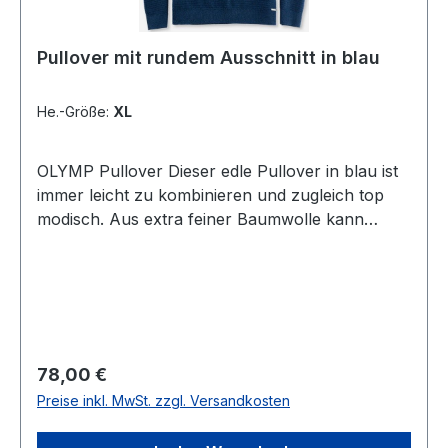
Pullover mit rundem Ausschnitt in blau
He.-Größe:
XL
OLYMP Pullover Dieser edle Pullover in blau ist
immer leicht zu kombinieren und zugleich top
modisch. Aus extra feiner Baumwolle kann
dieser Pulli mit rundem Ausschnitt das ganze
Jahr hindurch getragen werdenGrößenspiegel:
M=50 L=52 XL=54 XXL=56
XXXL=58UVP=89,99 / Unser Preis=78,00 (ohne
Übergröße)Farbe: BlauNormale PassformV-
Ausschnitt100 % Baumwolle30 °
Regulärer Preis:
78,00 €
waschbarModell.: 5301/85/15
Preise inkl. MwSt. zzgl. Versandkosten