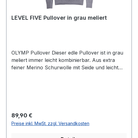
LEVEL FIVE Pullover in grau meliert
OLYMP Pullover Dieser edle Pullover ist in grau
meliert immer leicht kombinierbar. Aus extra
feiner Merino Schurwolle mit Seide und leicht
gestrickt sowie aus der Serie LEVEL FIVE body
fit - also schmal geschnitten kann dieser Pulli das
ganze Jahr hindurch getragen
werdenGrößenschlüssel: M/48 L/50 XL/52
XXL/54 UVP=99,99 / Unser Preis=89,90Farbe:
Grau meliertLEVE 5 FIVE (SLIM FIT)Leichte
Regulärer Preis:
89,90 €
QualtitätV-Ausschnitt85 % Schurwolle 15 %
Preise inkl. MwSt. zzgl. Versandkosten
Seide30 ° waschbarModell Nr.: 0151/10/63