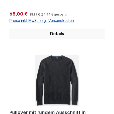
StrukturKragen mit R-VMit
BrusttaschePassform: Normal geschnitten91 %
Regulärer Preis:
Verkaufspreis:
68,00 €
89,99 €
(24.44% gespart)
Baumwolle 9 % Polyamid30° waschbarModell
Preise inkl. MwSt. zzgl. Versandkosten
Nr.: 423914500Farb Nr.: 484
Details
Pullover mit rundem Ausschnitt in