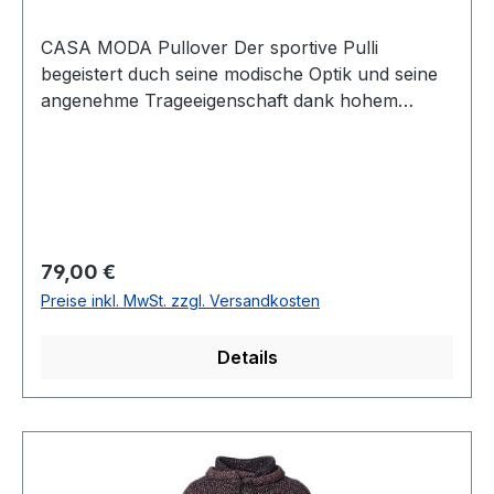
CASA MODA Pullover Der sportive Pulli
begeistert duch seine modische Optik und seine
angenehme Trageeigenschaft dank hohem
Baumwollanteil - Einfach ein echter Hingucker in
blau-grau meliert mit angedeuteter Kapuze und
BändchenUVP=89,99 / UNSER
PREIS=79,00Farbe: Blau-Grau
meliertAngedeutete Kapuze mit
BändchenPassform: Normal geschnitten
Regulärer Preis:
79,00 €
(COMFORT)97 % Baumwolle 3 % Polyamid30°
Preise inkl. MwSt. zzgl. Versandkosten
waschbarModell Nr.: 444354600Farb Nr.: 126
Details