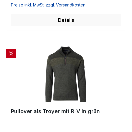
SchwarzLEVE 5 FIVE (SLIM FIT)Leichte
Preise inkl. MwSt. zzgl. Versandkosten
QualtitätV-Ausschnitt85 % Schurwolle 15 %
Seide30 ° waschbarModell Nr.: 0151/10/68
Details
Rabatt
%
Pullover als Troyer mit R-V in grün