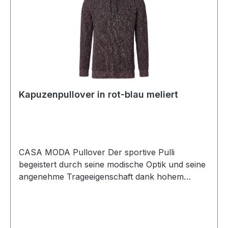
Kapuzenpullover in rot-blau meliert
CASA MODA Pullover Der sportive Pulli
begeistert durch seine modische Optik und seine
angenehme Trageeigenschaft dank hohem
Baumwollanteil - Einfach ein echter Hingucker in
rot meliert mit angedeuteter Kapuze und
BändchenUVP=89,99 / UNSER
PREIS=79,00Farbe: Rot-Blau meliertAngedeutete