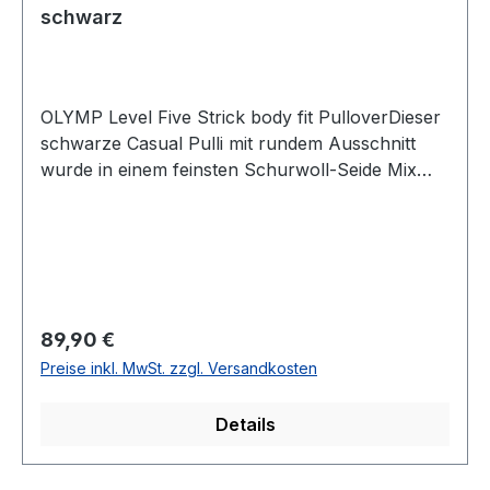
schwarz
OLYMP Level Five Strick body fit PulloverDieser
schwarze Casual Pulli mit rundem Ausschnitt
wurde in einem feinsten Schurwoll-Seide Mix
gefertigt und erfüllt auch höchste Ansprüche an
Qualität und VerarbeitungGrößenspiegel: M=48
L=50 XL=52 XXL=54 XXXL=56UVP=99,99 /
Unser Preis=89,90 (ohne Übergröße)Farbe:
SchwarzCasaual (normal geschnitten)Runder
Ausschnitt85 % Schurwolle 15 % Seide30 °
Regulärer Preis:
89,90 €
waschbarModell.: 0151/11/68
Preise inkl. MwSt. zzgl. Versandkosten
Details