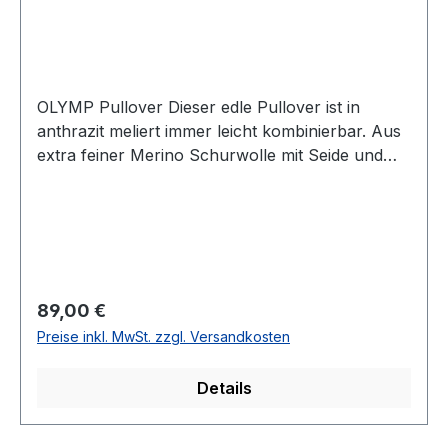
OLYMP Pullover Dieser edle Pullover ist in
anthrazit meliert immer leicht kombinierbar. Aus
extra feiner Merino Schurwolle mit Seide und
leicht gestrickt sowie aus der Serie LEVEL FIVE
body fit - also schmal geschnitten kann dieser
Pulli das ganze Jahr hindurch getragen
werdenGrößenschlüssel: M/48 L/50 XL/52
XXL/54 UVP=99,99 / Unser Preis=89,00Farbe:
Anthrazit meliertLEVE 5 FIVE (SLIM FIT)Leichte
Regulärer Preis:
89,00 €
QualtitätV-Ausschnitt85 % Schurwolle 15 %
Preise inkl. MwSt. zzgl. Versandkosten
Seide30 ° waschbarModell Nr.: 0151/10/67
Details