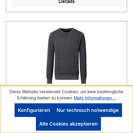
Details
Diese Website verwendet Cookies, um eine bestmögliche
Pullover mit Rundhals in Anthrazit meliert
Erfahrung bieten zu können.
Mehr Informationen ...
Konfigurieren
Nur technisch notwendige
Alle Cookies akzeptieren
CASA MODA Pullover Der Pullover aus PIMA