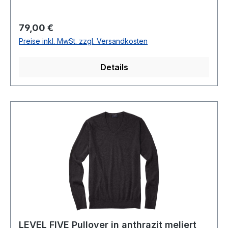
Kapuze mit BändchenPassform: Normal
geschnitten (COMFORT)97 % Baumwolle 3 %
Regulärer Preis:
79,00 €
Polyamid30° waschbarModell Nr.:
Preise inkl. MwSt. zzgl. Versandkosten
444354600Farb Nr.: 454
Details
LEVEL FIVE Pullover in anthrazit meliert