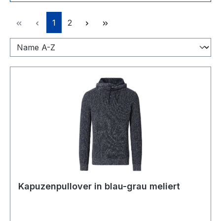
Seite
Seite
1
2
Kapuzenpullover in blau-grau meliert