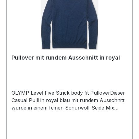
Pullover mit rundem Ausschnitt in royal
OLYMP Level Five Strick body fit PulloverDieser
Casual Pulli in royal blau mit rundem Ausschnitt
wurde in einem feinen Schurwoll-Seide Mix
gefertigt und erfüllt auch höchste Ansprüche an
Qualität und VerarbeitungGrößenspiegel: M=48
L=50 XL=52 XXL=54 XXXL=56UVP=99,99 /
Unser Preis=89,90 (ohne Übergröße)Farbe: