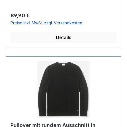
RoyalCasual (normal geschnitten)Runder
Ausschnitt85 % Schurwolle 15 % Seide30 °
Regulärer Preis:
89,90 €
waschbarModell.: 0151/11/19
Preise inkl. MwSt. zzgl. Versandkosten
Details
Pullover mit rundem Ausschnitt in