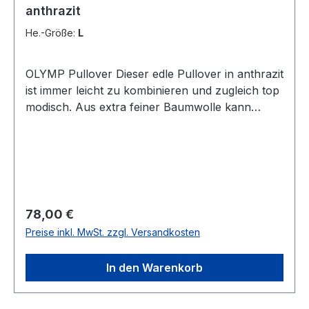
anthrazit
He.-Größe:
L
OLYMP Pullover Dieser edle Pullover in anthrazit
ist immer leicht zu kombinieren und zugleich top
modisch. Aus extra feiner Baumwolle kann
dieser Pulli mit rundem Ausschnitt das ganze
Jahr hindurch getragen werdenGrößenspiegel:
M=50 L=52 XL=54 XXL=56
XXXL=58UVP=89,99 / Unser Preis=78,00 (ohne
Übergröße)Farbe: AnthrazitNormale PassformV-
Ausschnitt100 % Baumwolle30 °
Regulärer Preis:
78,00 €
waschbarModell.: 5301/85/67
Preise inkl. MwSt. zzgl. Versandkosten
In den Warenkorb