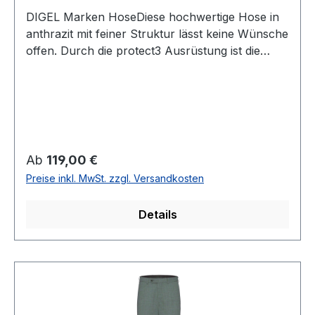
DIGEL Marken HoseDiese hochwertige Hose in
anthrazit mit feiner Struktur lässt keine Wünsche
offen. Durch die protect3 Ausrüstung ist die
Hose Schmutz -und wasserabweisend sowie
knitterfrei. Eine perfekte Passform ist natürlich
selbstverständlichUVP=129,95 / UNSER
PREIS=119,00 (ohne Übergröße)Farbe: Anthrazit
mit feiner StrukturNormal geschnitten als
modern fitFußweite: 38 cmSchmutz und -
Regulärer Preis:
Ab
119,00 €
wasserabweisend durch protect3 Ausrüstung54
Preise inkl. MwSt. zzgl. Versandkosten
% Polyester 44 % Wolle 2 % ElastanChemische
ReinigungArtikel Nr.:99976
Details