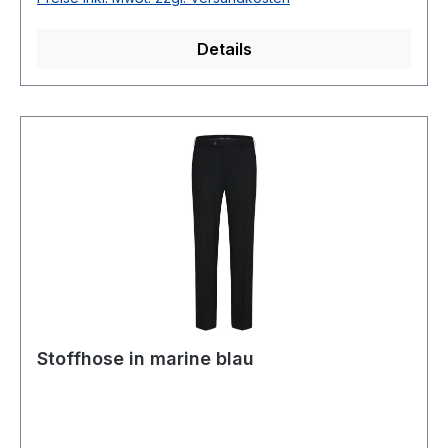
% Wolle 46 % Polyester 5 % Elastan30°
waschbarArtikel Nr. 99608-111066 Per-VFarbe:
Details
44
Stoffhose in marine blau