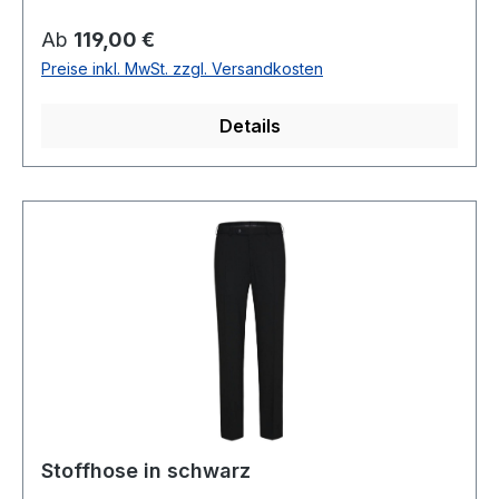
38 cmSchmutz und -wasserabweisend
durch protect3 Ausrüstung54 % Polyester 44 %
Regulärer Preis:
Ab
119,00 €
Wolle 2% ElastanChemische ReinigungArtikel Nr.
Preise inkl. MwSt. zzgl. Versandkosten
99976Farbe: 26
Details
Stoffhose in schwarz