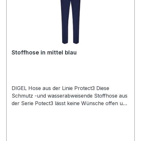
Stoffhose in mittel blau
DIGEL Hose aus der Linie Protect3 Diese
Schmutz -und wasserabweisende Stoffhose aus
der Serie Potect3 lässt keine Wünsche offen und
ist nicht nur durch die Passform einfach modisch
und zugleich zeitlosUVP=129,95 / UNSER
PREIS=119,00 (ohne Übergröße)Farbe: Mittel
BlauNormal geschnitten als modern fitFußweite: