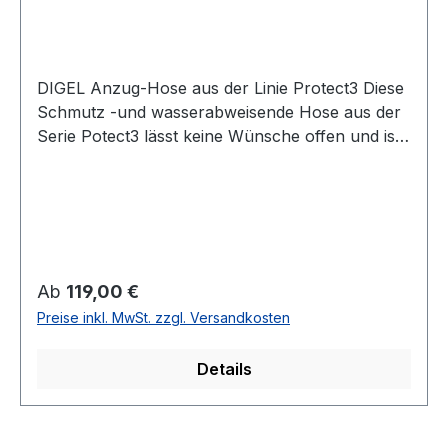
DIGEL Anzug-Hose aus der Linie Protect3 Diese
Schmutz -und wasserabweisende Hose aus der
Serie Potect3 lässt keine Wünsche offen und ist
nicht nur durch die Passform einfach modisch
und zugleich zeitlosUVP=129,95 / UNSER
PREIS=119,00 (ohne Übergröße)Farbe:
SchwarzNormal geschnittenSchmutz und -
wasserabweisend durch protect3 Ausrüstung54
% Polyester 44 % Wolle 2 % ElastanChemische
Regulärer Preis:
Ab
119,00 €
ReinigungArtikel Nr. 99976Farbe: 10
Preise inkl. MwSt. zzgl. Versandkosten
Details