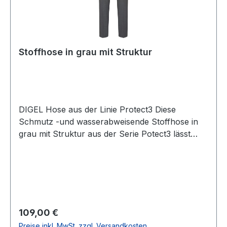
Stoffhose in grau mit Struktur
DIGEL Hose aus der Linie Protect3 Diese
Schmutz -und wasserabweisende Stoffhose in
grau mit Struktur aus der Serie Potect3 lässt
keine Wünsche offen und ist nicht nur durch die
Passform einfach modisch und zugleich
zeitlosUVP=129,95 / UNSER PREIS=109,00
(ohne Übergröße)Farbe: Grau mit
StrukturNormal geschnitten als modern
fitFußweite: 38 cmSchmutz und -
Regulärer Preis:
109,00 €
wasserabweisend durch protect3 Ausrüstung49
Preise inkl. MwSt. zzgl. Versandkosten