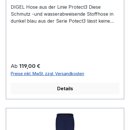
DIGEL Hose aus der Linie Protect3 Diese
Schmutz -und wasserabweisende Stoffhose in
dunkel blau aus der Serie Potect3 lässt keine
Wünsche offen und ist nicht nur durch die
Passform einfach modisch und zugleich
zeitlosUVP=129,95 / UNSER PREIS=119,00 (ohne
Übergröße)Farbe: Dunkel BlauNormal
geschnitten als modern fitFußweite: 38
cmSchmutz und -wasserabweisend
Regulärer Preis:
Ab
119,00 €
durch protect3 Ausrüstung54 % Polyester 44 %
Preise inkl. MwSt. zzgl. Versandkosten
Wolle 2% ElastanChemische ReinigungArtikel Nr.
99976Farbe: 20
Details