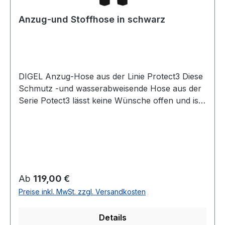
Anzug-und Stoffhose in schwarz
DIGEL Anzug-Hose aus der Linie Protect3 Diese
Schmutz -und wasserabweisende Hose aus der
Serie Potect3 lässt keine Wünsche offen und ist
nicht nur durch die Passform einfach modisch
und zugleich zeitlosUVP=129,95 / UNSER
PREIS=119,00 (ohne Übergröße)Farbe:
SchwarzNormal geschnitten als modern
fitFußweite: 38 cmSchmutz und -
wasserabweisend durch protect3 Ausrüstung54
Regulärer Preis:
Ab
119,00 €
% Polyester 44 % Wolle 2 % ElastanChemische
Preise inkl. MwSt. zzgl. Versandkosten
ReinigungArtikel Nr. 99976
Details