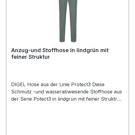
Anzug-und Stoffhose in lindgrün mit
feiner Struktur
DIGEL Hose aus der Linie Protect3 Diese
Schmutz -und wasserabweisende Stoffhose aus
der Serie Potect3 in lindgrün mit feiner Struktrur
lässt keine Wünsche offen und ist nicht nur
durch die Passform einfach modisch und
zugleich zeitlosUVP=129,95 / UNSER
PREIS=119,00 (ohne Übergröße)Farbe: Lindgrün