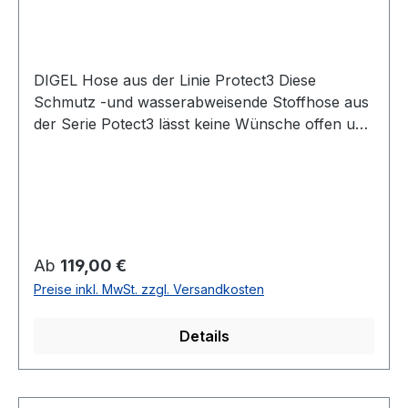
DIGEL Hose aus der Linie Protect3 Diese
Schmutz -und wasserabweisende Stoffhose aus
der Serie Potect3 lässt keine Wünsche offen und
ist nicht nur durch die Passform einfach modisch
und zugleich zeitlosUVP=129,95 / UNSER
PREIS=119,00 (ohne Übergröße)Farbe: Mittel
BlauNormal geschnitten als modern fitFußweite:
38 cmSchmutz und -wasserabweisend
durch protect3 Ausrüstung54 % Polyester 44 %
Regulärer Preis:
Ab
119,00 €
Wolle 2% ElastanChemische ReinigungArtikel Nr.
Preise inkl. MwSt. zzgl. Versandkosten
99976
Details