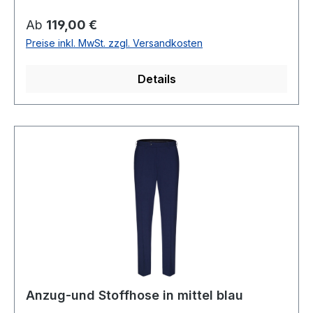
mit feiner StrukturNormal geschnitten als
modern fitFußweite: 38 cmSchmutz und -
Regulärer Preis:
Ab
119,00 €
wasserabweisend durch protect3 Ausrüstung49
Preise inkl. MwSt. zzgl. Versandkosten
% Wolle 46 % Polyester 5% ElasthanChemische
ReinigungArtikel Nr: 99608-121058 Per-VFarbe:
Details
54
Anzug-und Stoffhose in mittel blau