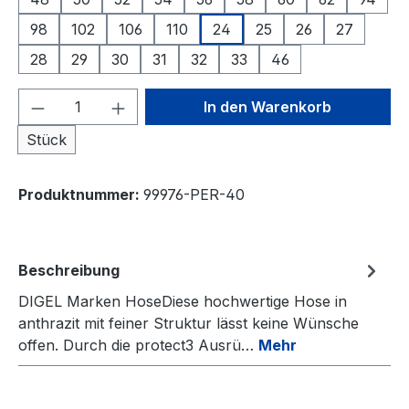
98
102
106
110
24
25
26
27
28
29
30
31
32
33
46
Produkt Anzahl: Gib den gewünschten We
In den Warenkorb
Stück
Produktnummer:
99976-PER-40
Beschreibung
DIGEL Marken HoseDiese hochwertige Hose in
anthrazit mit feiner Struktur lässt keine Wünsche
offen. Durch die protect3 Ausrü…
Mehr