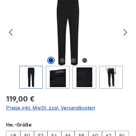
Bildergalerie überspringen
Regulärer Preis:
119,00 €
Preise inkl. MwSt. zzgl. Versandkosten
auswählen
He.-Größe
48
50
52
54
56
58
60
62
94