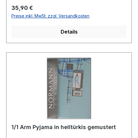
Normal1/1 ArmHose ohne Bündchen100 %
Regulärer Preis:
35,90 €
Baumwolle 40° waschbarModell Nr.:
Preise inkl. MwSt. zzgl. Versandkosten
250174Farbe: 637
Details
1/1 Arm Pyjama in helltürkis gemustert