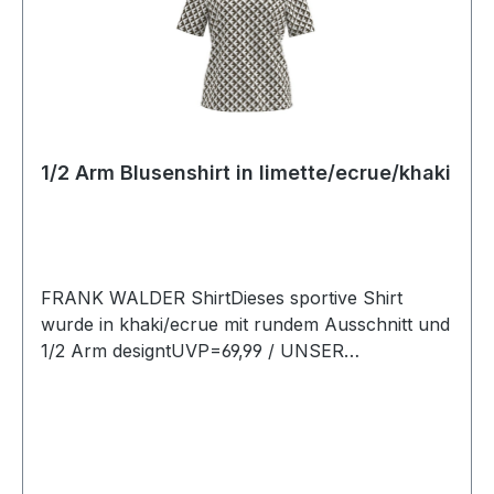
1/2 Arm Blusenshirt in limette/ecrue/khaki
FRANK WALDER ShirtDieses sportive Shirt
wurde in khaki/ecrue mit rundem Ausschnitt und
1/2 Arm designtUVP=69,99 / UNSER
PREIS=64,90Farbe: Khaki/Ecrue
gemustertRunder Ausschnitt Länge: Ca. 64 cm
bei Gr. 42Armlänge: 1/297 % Viscose 3 %
Elasthan30 ° waschbar Modell Nr.:
203402Dessin/Farbe: 944/077