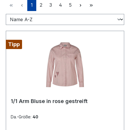
Seite
Seite
Seite
Seite
Seite
1
2
3
4
5
Tipp
1/1 Arm Bluse in rose gestreift
Da.-Größe:
40