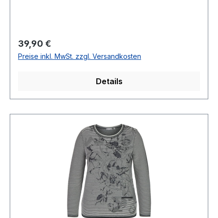
% Baumwolle 40° waschbarModell Nr.: 250056
6027Farbe: 625
Regulärer Preis:
39,90 €
Preise inkl. MwSt. zzgl. Versandkosten
Details