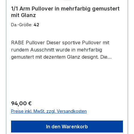
1/1 Arm Pullover in mehrfarbig gemustert
mit Glanz
Da.-Größe:
42
RABE Pullover Dieser sportive Pullover mit
rundem Ausschnitt wurde in mehrfarbig
gemustert mit dezentem Glanz designt. Die
seitliche Ziernaht auf den Ärmeln sowie der
Tunnel-Gummizug mit Bändchen im Abschluss
machen diesen Pullover zum echten
HinguckerUVP=99,99 / UNSER
PREIS=94,00Farbe: Allover gemustert mit
Glanz Runder AusschnittPassform: Normal
Regulärer Preis:
94,00 €
geschnittenArmlänge: 1/1 Arm mit ZiernahtMit
Preise inkl. MwSt. zzgl. Versandkosten
Rund-Um-Gummizug und Bändchen im
AbschlussLänge: Ca. 63 cm bei Gr. 4036 %
In den Warenkorb
Viscose 30 % Baumwolle 30 % Polyacryl 4 %