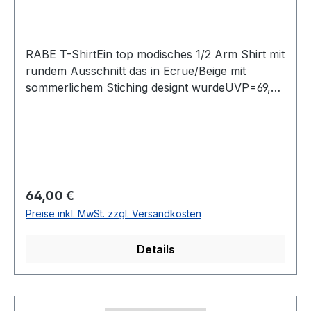
RABE T-ShirtEin top modisches 1/2 Arm Shirt mit
rundem Ausschnitt das in Ecrue/Beige mit
sommerlichem Stiching designt wurdeUVP=69,99
/ UNSER PREIS=64,00Farbe: Ecrue/Beig mit
StichingRunder Ausschnitt1/2 Arm 65 %
Polyester 35 % Polyacryl30° waschbar Modell
Nr.: 54-224352Farbe: 4669
Regulärer Preis:
64,00 €
Preise inkl. MwSt. zzgl. Versandkosten
Details