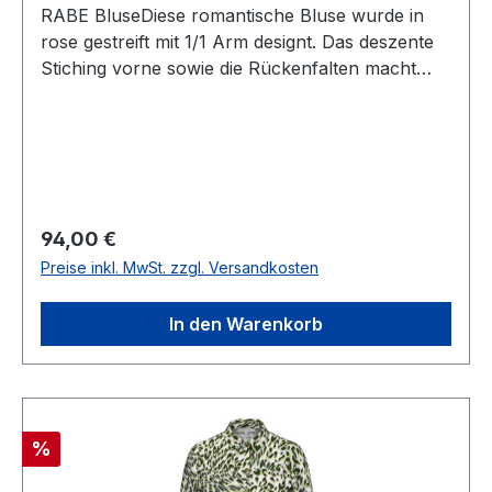
RABE BluseDiese romantische Bluse wurde in
rose gestreift mit 1/1 Arm designt. Das deszente
Stiching vorne sowie die Rückenfalten macht
diese Bluse zum echten HinguckerUVP=99,99 /
UNSER PREIS=94,00Farbe: Rose mit StreifenMit
Kragen1/1 Arm 70 % Baumwolle 27 % Polyamid
3 % Elasthan30° waschbar Modell Nr.: 57-
111100Farbe: 7223
Regulärer Preis:
94,00 €
Preise inkl. MwSt. zzgl. Versandkosten
In den Warenkorb
Rabatt
%