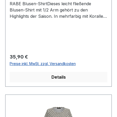
RABE Blusen-ShirtDieses leicht fließende
Blusen-Shirt mit 1/2 Arm gehört zu den
Highlights der Saison. In mehrfarbig mit Koralle
und Weiß gemustert sowie mit geschlitztem
runden und Bändchen versehenem Ausschnitt
lässt sich dieses Shirt immer leicht
kombinierenUVP=39,99 / UNSER
PREIS=35,90Farbe: Mehrfarbig mit Koralle und
Weiß gemustertRunder Ausschnitt geschnitzt
Regulärer Preis:
35,90 €
und mit BändchenNormal geschnittenLänge: Ca.
Preise inkl. MwSt. zzgl. Versandkosten
63 cm bei Gr. 40Armlänge: 1/250 % Baumwolle
50 % Viscose30 ° waschbarModell Nr.: 56-
Details
124351Farbe: 6280