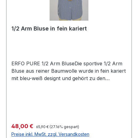
1/2 Arm Bluse in fein kariert
ERFO PURE 1/2 Arm BluseDie sportive 1/2 Arm
Bluse aus reiner Baumwolle wurde in fein kariert
mit bleu-weiß designt und gehört zu den
modischen Klassikern unter den sommerlichen
BlusenFarbe: Fein Kariert in bleu-weißArmlänge:
1/2 Passform: NormalGesamtlänge: Ca. 74 cm
bei Gr.40100 % Baumwolle30° waschbarModell
Nr.: 6111047/00
Regulärer Preis:
Verkaufspreis:
48,00 €
65,90 €
(27.16% gespart)
Preise inkl. MwSt. zzgl. Versandkosten