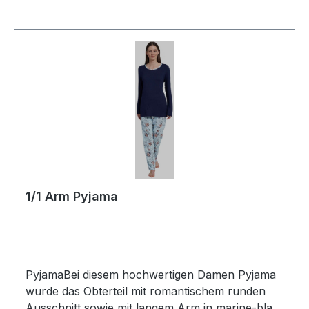
Polyester30 ° waschbarModell Nr.: 45-014650
1/1 Arm Pyjama
PyjamaBei diesem hochwertigen Damen Pyjama
wurde das Obterteil mit romantischem runden
Ausschnitt sowie mit langem Arm in marine-blau