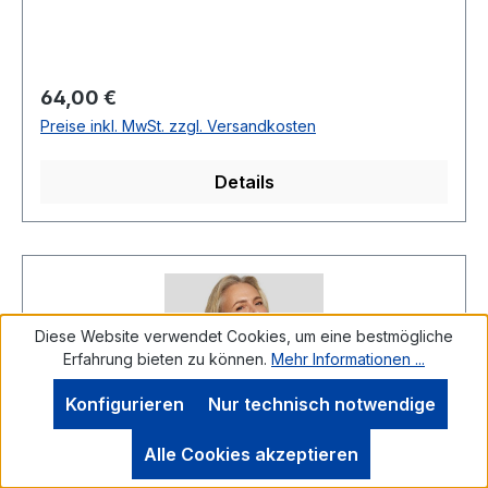
PREIS=64,00Farbe: Allover geringelt mit
Koralle/WeißKragen: R-VNormal
geschnitten Länge: Ca. 65 cm bei Gr.38Armlänge:
1/2100 % Baumwolle30 ° waschbarModell Nr.:
Regulärer Preis:
64,00 €
56-124371Farbe: 6280
Preise inkl. MwSt. zzgl. Versandkosten
Details
Diese Website verwendet Cookies, um eine bestmögliche
Erfahrung bieten zu können.
Mehr Informationen ...
Konfigurieren
Nur technisch notwendige
Alle Cookies akzeptieren