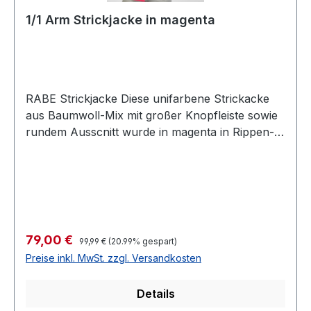
1/1 Arm Strickjacke in magenta
RABE Strickjacke Diese unifarbene Strickacke
aus Baumwoll-Mix mit großer Knopfleiste sowie
rundem Ausscnitt wurde in magenta in Rippen-
Optik designt und ist immer prima zu
kombinierenFarbe: MagentaRunder
AusschnittVariante: 5-KnopfRippen OptikNormal
geschnittenArmlänge: 1/1 Arm50 % Baumwolle
50 % Polyacryl30 ° waschbarModell Nr.: 52-
113520Farbe: 2247
Regulärer Preis:
Verkaufspreis:
79,00 €
99,99 €
(20.99% gespart)
Preise inkl. MwSt. zzgl. Versandkosten
Details