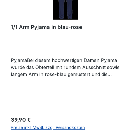
1/1 Arm Pyjama in blau-rose
PyjamaBei diesem hochwertigen Damen Pyjama
wurde das Obterteil mit rundem Ausschnitt sowie
langem Arm in rose-blau gemustert und die
Hose in uni blau mit offenem Beinabschluss
designtUVP=44,99 / UNSER PREIS=39,90Dieser
Artikel ist aus hygienischen Gründen von
Umtausch und Rücksendung
ausgeschlossenFarbe Oberteil: Marine-Rose
gemustertFarbe Hose: Uni Marine
Regulärer Preis:
39,90 €
BlauPassform.: Normal1/1 ArmHose ohne
Preise inkl. MwSt. zzgl. Versandkosten
Bündchen100 % Baumwolle 40°