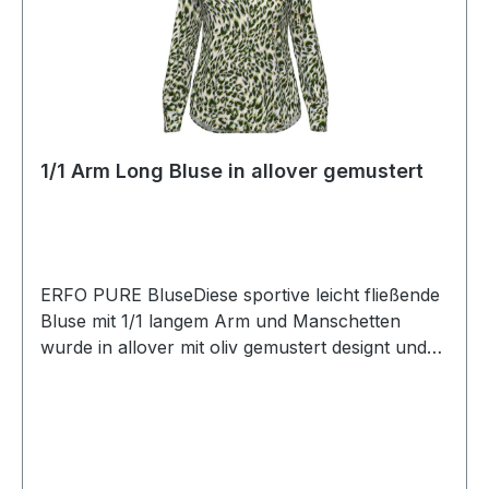
1/1 Arm Long Bluse in allover gemustert
ERFO PURE BluseDiese sportive leicht fließende
Bluse mit 1/1 langem Arm und Manschetten
wurde in allover mit oliv gemustert designt und
ist immer zu fast allem kombinierbarFarbe:
Allover mehrfarbig gemustert mit olivVariante: 1/1
Arm mit ManschettenLänge: Ca. 72 cm bei Gr.
40100 % Viscose30 ° waschbarModell Nr.:
1111028/00Farbe: 7550