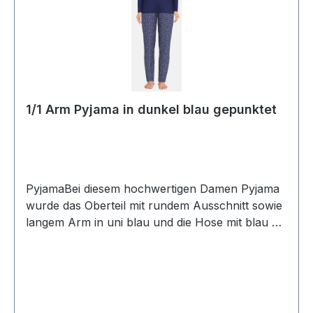
1/1 Arm Pyjama in dunkel blau gepunktet
PyjamaBei diesem hochwertigen Damen Pyjama
wurde das Oberteil mit rundem Ausschnitt sowie
langem Arm in uni blau und die Hose mit blau mit
dezenten Punkten designtUVP=39,99 / UNSER
PREIS=35,90Dieser Artikel ist aus hygienischen
Gründen von Umtausch und Rücksendung
ausgeschlossenFarbe Oberteil: Uni BlauFarbe
Hose: Blau mit dezenten PunktenPassform.: