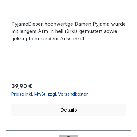
PyjamaDieser hochwertige Damen Pyjama wurde
mit langem Arm in hell türkis gemustert sowie
geknöpftem rundem Ausschnitt
designtUVP=45,99 / UNSER PREIS=39,90Dieser
Artikel ist aus hygienischen Gründen von
Umtausch und Rücksendung
ausgenommenFarbe Oberteil: Hell türkis Farbe
Hose: Türkis kariert1/1 ArmHose ohne
Bündchen100 % Baumwolle 40°
Regulärer Preis:
39,90 €
waschbarModell Nr.: 12220190445
Preise inkl. MwSt. zzgl. Versandkosten
Details