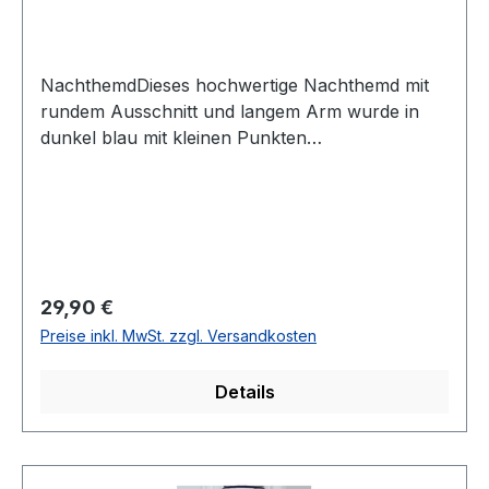
NachthemdDieses hochwertige Nachthemd mit
rundem Ausschnitt und langem Arm wurde in
dunkel blau mit kleinen Punkten
designtUVP=34,99 / UNSER PREIS=29,90Dieser
Artikel ist aus hygienischen Gründen von
Umtausch und Rücksendung
ausgeschlossenFarbe: Dunkel Blau mit feinen
Punkten1/1 ArmPassform.: Normal100 %
Baumwolle 40° waschbarModell Nr.: 250034-
Regulärer Preis:
29,90 €
4009Farbe: 637
Preise inkl. MwSt. zzgl. Versandkosten
Details