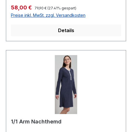
Regulärer Preis:
Verkaufspreis:
58,00 €
79,90 €
(27.41% gespart)
Preise inkl. MwSt. zzgl. Versandkosten
Details
1/1 Arm Nachthemd