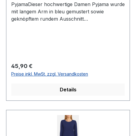
PyjamaDieser hochwertige Damen Pyjama wurde
mit langem Arm in bleu gemustert sowie
geknöpftem rundem Ausschnitt
designtUVP=49,99 / UNSER PREIS=45,90Dieser
Artikel ist aus hygienischen Gründen von
Umtausch und Rücksendung
ausgenommenFarbe Oberteil: Mehrfarbig mit
bleu geringelt Farbe Hose: Bleu uni1/1 ArmHose
mit Bündchen100 % Baumwolle 40°
Regulärer Preis:
45,90 €
waschbarModell Nr.: 12220190863-120
Preise inkl. MwSt. zzgl. Versandkosten
Details