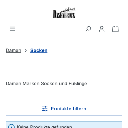
Zum Hauptinhalt springen
Ware
Damen
Socken
Damen Marken Socken und Füßlinge
Produkte filtern
Keine Produkte gefunden.