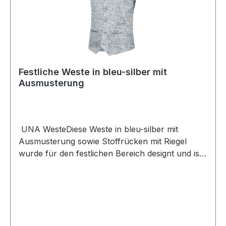
Festliche Weste in bleu-silber mit
Ausmusterung
UNA WesteDiese Weste in bleu-silber mit
Ausmusterung sowie Stoffrücken mit Riegel
wurde für den festlichen Bereich designt und ist
ein echter Hingucker UVP=169,95 / UNSER
PREIS=159,90 (ohne Übergröße)Farbe: Bleu-
Silber gemustertPassform: Normal4 -Knopf
Variante 2 Taschen vorne1 Uhrentasche
vorne100 % PolyesterChemische