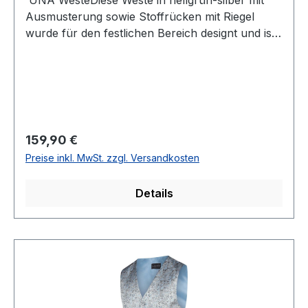
UNA WesteDiese Weste in hellgrün-silber mit
Ausmusterung sowie Stoffrücken mit Riegel
wurde für den festlichen Bereich designt und ist
ein echter Hingucker UVP=169,95 / UNSER
PREIS=159,90 (ohne Übergröße)Farbe:
Hellgrün-Silber gemustertPassform: Normal4 -
Knopf Variante 2 Taschen vorne1 Uhrentasche
vorne100 % PolyesterChemische
ReinigungModell Nr.: 8580Form: RUBINOFarbe:
Regulärer Preis:
159,90 €
34
Preise inkl. MwSt. zzgl. Versandkosten
Details