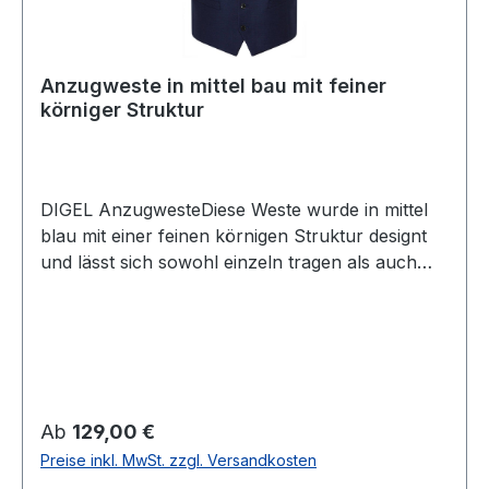
Anzugweste in mittel bau mit feiner
körniger Struktur
DIGEL AnzugwesteDiese Weste wurde in mittel
blau mit einer feinen körnigen Struktur designt
und lässt sich sowohl einzeln tragen als auch
perfekt zum Anzug kombinieren. So wird aus
dem Anzug in Verbindung mit dieser Weste der
klassische 3-Teiler UVP=149,95 / UNSER
PREIS=129,00 (ohne Übergröße)Farbe: Mittel
blau mit körniger Struktur5 -Knopf Variante2
Aufgesetzte TaschenRückenteil mit Futterstoff
Regulärer Preis:
Ab
129,00 €
und verstellbar100 % WolleChemische
Preise inkl. MwSt. zzgl. Versandkosten
ReinigungModell Nr.: 99652Modell: DanFarbe: 24