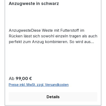
Anzugweste in schwarz
AnzugwesteDiese Weste mit Futterstoff im
Rücken lässt sich sowohl einzeln tragen als auch
perfekt zum Anzug kombinieren. So wird aus
dem Anzug in Verbindung mit dieser normal
geschnittenen schmutz -und
wasserabweisenden Weste der klassische 3-
Teiler in schwarzUVP=119,95 / UNSER
PREIS=99,00 (ohne Übergröße)Farbe:
SchwarzRückenteil mit Futterstoff und
Regulärer Preis:
Ab
99,00 €
verstellbarNormal geschnittenSchutz -und
Preise inkl. MwSt. zzgl. Versandkosten
wasserabweisend durch protect3 Ausrüstung54
% Polyester 44 % Wolle 2% ElasthanChemische
Details
Reinigung99976LIVORNOFarbe: 10