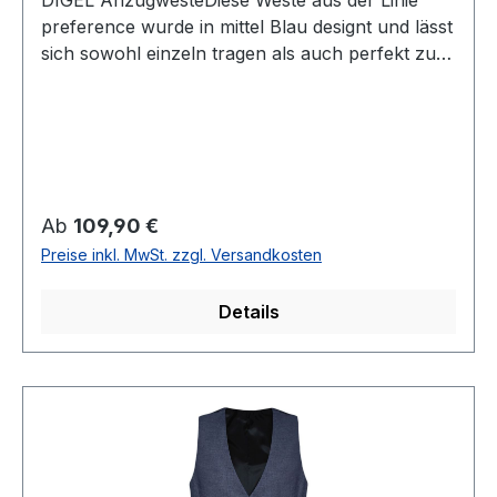
DIGEL AnzugwesteDiese Weste aus der Linie
preference wurde in mittel Blau designt und lässt
sich sowohl einzeln tragen als auch perfekt zum
Anzug kombinieren. So wird aus dem Anzug in
Verbindung mit dieser Weste der klassische 3-
Teiler UVP=129,95 / UNSER PREIS=109,90 (ohne
Übergröße)Farbe: Mittel Blau5 -Knopf Variante2
Aufgesetzte TaschenRückenteil mit Futterstoff
und verstellbar100 % WolleChemische
Regulärer Preis:
Ab
109,90 €
ReinigungModell Nr.: 99652Modell: DanFarbe: 22
Preise inkl. MwSt. zzgl. Versandkosten
Details