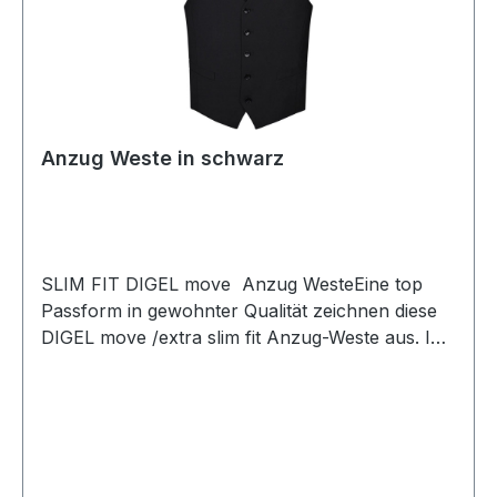
Anzug Weste in schwarz
SLIM FIT DIGEL move Anzug WesteEine top
Passform in gewohnter Qualität zeichnen diese
DIGEL move /extra slim fit Anzug-Weste aus. In
edlem schwarz mit feiner Struktur sowie hinten
mit Futterrücken und Riegel kann diese Weste
überaus vielseitig kombiniert werdenUVP=119,95
/ UNSER PREIS=109,00 (ohne
Übergröße)Farbe: Schwarz Tallierte