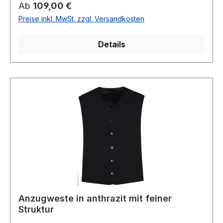
Passform Extra Slim Fit / TIP eher eine Nr.
Regulärer Preis:
Ab
109,00 €
größer bestellen5 -Knopf Variante2 Augestetzte
Preise inkl. MwSt. zzgl. Versandkosten
Taschen vorneForm: NicoloSTRETCH76 %
Polyester 22 % Viscose 2 % ElasthanChemische
Details
ReinigungModell Nr.: 99849Farbe: 10
Anzugweste in anthrazit mit feiner
Struktur