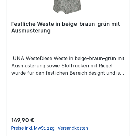
Festliche Weste in beige-braun-grün mit
Ausmusterung
UNA WesteDiese Weste in beige-braun-grün mit
Ausmusterung sowie Stoffrücken mit Riegel
wurde für den festlichen Bereich designt und ist
ein echter Hingucker UVP=159,95 / UNSER
PREIS=149,90 (ohne Übergröße)Farbe: Beige-
Braun-Grün mit AusmusterungPassform:
Normal4 -Knopf Variante 2 Taschen vorne1
Uhrentasche vorne100 % PolyesterChemische
ReinigungModell Nr.: 8550Form: CALYPSOFarbe:
Regulärer Preis:
149,90 €
41
Preise inkl. MwSt. zzgl. Versandkosten