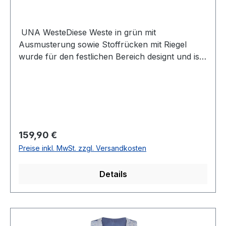
UNA WesteDiese Weste in grün mit
Ausmusterung sowie Stoffrücken mit Riegel
wurde für den festlichen Bereich designt und ist
ein echter Hingucker UVP=169,95 / UNSER
PREIS=159,90 (ohne Übergröße)Farbe: Grün mit
AusmusterungPassform: Normal4 -Knopf
Variante 2 Taschen vorne1 Uhrentasche
vorne100 % PolyesterChemische
ReinigungModell Nr.: 8580Form: RUBINOFarbe:
Regulärer Preis:
159,90 €
35
Preise inkl. MwSt. zzgl. Versandkosten
Details