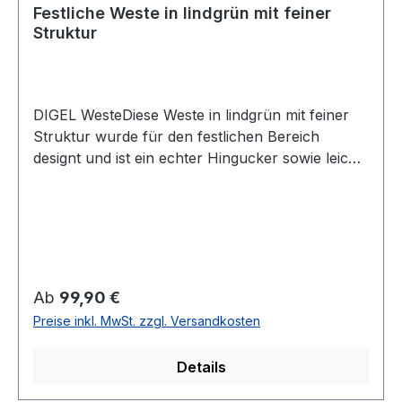
Festliche Weste in lindgrün mit feiner
Struktur
DIGEL WesteDiese Weste in lindgrün mit feiner
Struktur wurde für den festlichen Bereich
designt und ist ein echter Hingucker sowie leicht
zu kombinieren mit Futterrücken und
Riegel UVP=109,95 / UNSER PREIS= 99,90 (ohne
Übergröße)Farbe: Lindgrün mit feiner
StrukturPassform: Leicht talliert4 -Knopf
Variante 2 Augestetzte Taschen vorne100 %
PolyesterChemische ReinigungModell
Regulärer Preis:
Ab
99,90 €
Nr.: 1156950Form: LaurentFarbe: 24
Preise inkl. MwSt. zzgl. Versandkosten
Details