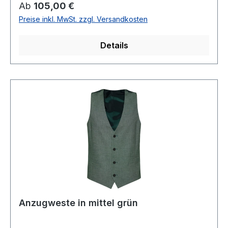
TaschenRückenteil mit Futterstoff und
Regulärer Preis:
Ab
105,00 €
verstellbar65 % Polyester 27 % Wolle 8 %
Preise inkl. MwSt. zzgl. Versandkosten
ElasthanhyperstretchChemische
ReinigungModell Nr.: 99744Farbe: 54
Details
Anzugweste in mittel grün