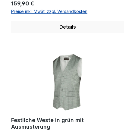
ReinigungModell Nr.: 8580Form: RUBINOFarbe:
Regulärer Preis:
159,90 €
11
Preise inkl. MwSt. zzgl. Versandkosten
Details
Festliche Weste in grün mit
Ausmusterung