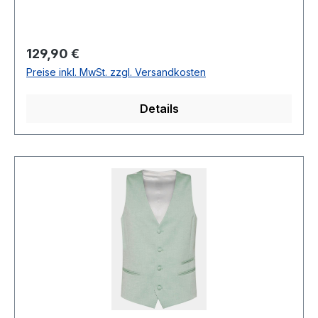
gemustertPassform: Leicht talliert4 -Knopf
Variante 2 Augestetzte Taschen vorne100 %
PolyesterChemische ReinigungModell
Regulärer Preis:
129,90 €
Nr.: 1156950Form: LaurentFarbe: 24
Preise inkl. MwSt. zzgl. Versandkosten
Details