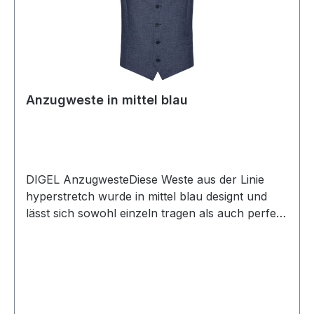
Anzugweste in mittel blau
DIGEL AnzugwesteDiese Weste aus der Linie
hyperstretch wurde in mittel blau designt und
lässt sich sowohl einzeln tragen als auch perfekt
zum Anzug kombinieren. So wird aus dem
Anzug in Verbindung mit dieser Weste der
klassische 3-Teiler UVP=119,99 / UNSER
PREIS=105,00 (ohne Übergröße)Farbe: Mittel
Blau5 -Knopf Variante2 Aufgesetzte