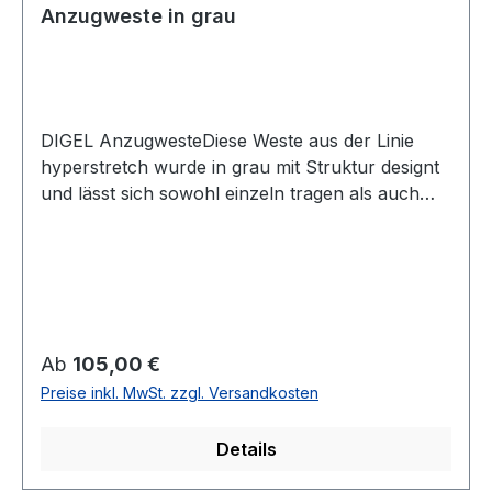
Anzugweste in grau
DIGEL AnzugwesteDiese Weste aus der Linie
hyperstretch wurde in grau mit Struktur designt
und lässt sich sowohl einzeln tragen als auch
perfekt zum Anzug kombinieren. So wird aus
dem Anzug in Verbindung mit dieser Weste der
klassische 3-Teiler UVP=119,99 / UNSER
PREIS=105,00 (ohne Übergröße)Farbe: Grau mit
Struktur4 -Knopf Variante2 Aufgesetzte
TaschenRückenteil mit Futterstoff und
Regulärer Preis:
Ab
105,00 €
verstellbar65 % Polyester 27 % Wolle 8 %
Preise inkl. MwSt. zzgl. Versandkosten
ElasthanhyperstretchChemische
ReinigungModell Nr.: 99744Modell:
Details
LAURENTFarbe: 42