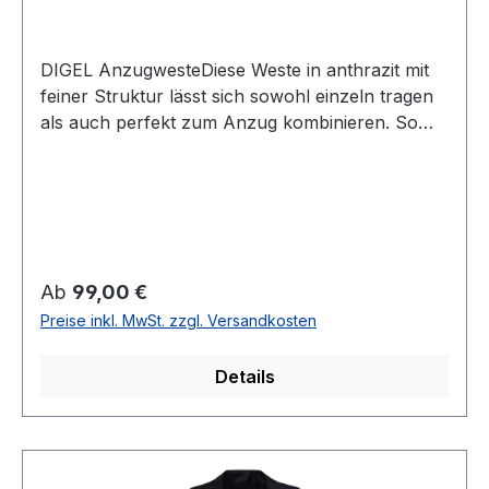
DIGEL AnzugwesteDiese Weste in anthrazit mit
feiner Struktur lässt sich sowohl einzeln tragen
als auch perfekt zum Anzug kombinieren. So
wird aus dem Anzug in Verbindung mit dieser
normal geschnittenen Weste der klassische 3-
Teiler UVP=109,95 / UNSER PREIS=99,00 (ohne
Übergröße)Farbe: Anthrazit mit feiner
StrukturNORMALE PASSFORM5 -Knopf
Variante2 Aufgesetzte TaschenRückenteil mit
Regulärer Preis:
Ab
99,00 €
Futterstoff und verstellbar44 % Wolle 54 %
Preise inkl. MwSt. zzgl. Versandkosten
Polyester 2 % ElasthanChemische
ReinigungModell Nr.: 99976
Details