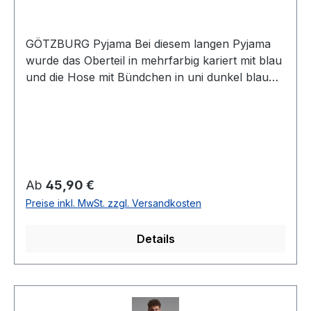
GÖTZBURG Pyjama Bei diesem langen Pyjama
wurde das Oberteil in mehrfarbig kariert mit blau
und die Hose mit Bündchen in uni dunkel blau
designt. Aus reiner bügelfreier sowie
strapazierfähiger Baumwolle ist der Schlafanzug
temperaturausgleichend, atmungsaktiv,
hautsympathisch und erfüllt auch höchste
Ansprüche an Qualität und PassformUVP=49,99
/ UNSER PREIS=45,90 (ohne Übergröße)Dieser
Regulärer Preis:
Ab
45,90 €
Artikel ist aus hygienischen Gründen von
Preise inkl. MwSt. zzgl. Versandkosten
Umtausch und Rücksendung
ausgeschlossenFarbe Oberteil: Mehrfarbig
Details
kariert mit blauFarbe Hose: Uni BlauV-
AusschnittPassform: NormalMit BrusttascheMit
Bündchen an Ärmeln und
BeinabschlussTrocknergeeignet100 % bügelfreie
BaumwolleSingle JerseyKLIMA