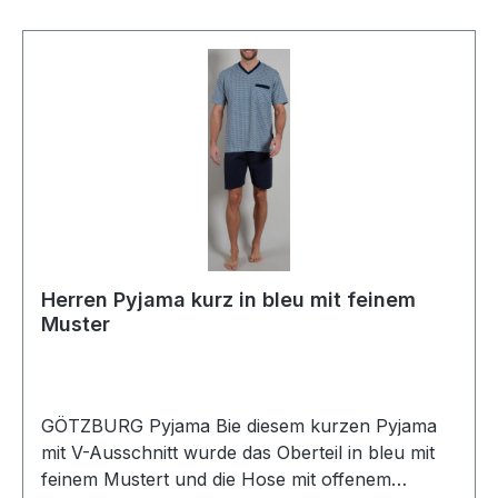
Bündchen an Ärmeln und
BeinabschlussTrocknergeeignet100 %
Baumwolle Single JerseyKLIMA
AKTIVVerpackung: Polybeutel60°
waschbarArtikel Nr.: 451840Farbe: 0621
Herren Pyjama kurz in bleu mit feinem
Muster
GÖTZBURG Pyjama Bie diesem kurzen Pyjama
mit V-Ausschnitt wurde das Oberteil in bleu mit
feinem Mustert und die Hose mit offenem