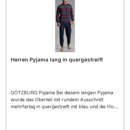
AKTIVVerpackung: Polybeutel60°
waschbarArtikel Nr.: 451156Farbe: 7013
Herren Pyjama lang in quergestreift
GÖTZBURG Pyjama Bei diesem langen Pyjama
wurde das Oberteil mit rundem Ausschnitt
mehrfarbig in quergestreift mit blau und die Hose
mit Bündchen in uni dunkel blau designt. Aus
reiner bügelfreier sowie strapazierfähiger
Baumwolle ist der Schlafanzug