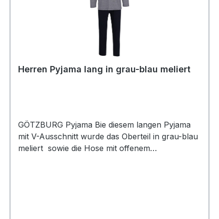
Herren Pyjama lang in grau-blau meliert
GÖTZBURG Pyjama Bie diesem langen Pyjama
mit V-Ausschnitt wurde das Oberteil in grau-blau
meliert sowie die Hose mit offenem
Beinabschluss in uni dunkel blau designt. Aus
reiner bügelfreier sowie strapazierfähiger
Baumwolle ist der Schlafanzug
temperaturausgleichend, atmungsaktiv,
hautsympathisch und erfüllt auch höchste
Ansprüche an Qualität und PassformUVP=54,99