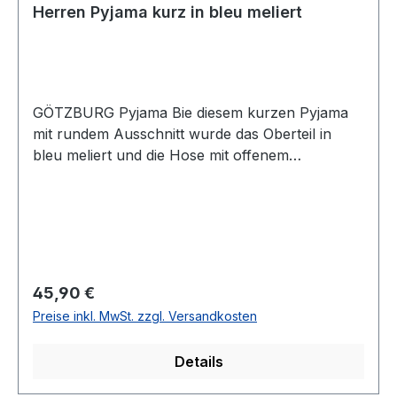
Herren Pyjama kurz in bleu meliert
GÖTZBURG Pyjama Bie diesem kurzen Pyjama
mit rundem Ausschnitt wurde das Oberteil in
bleu meliert und die Hose mit offenem
Beinabschluss in uni dunkel blau designt. Aus
reiner bügelfreier sowie strapazierfähiger
Baumwolle ist der Schlafanzug
temperaturausgleichend, atmungsaktiv,
hautsympathisch und erfüllt auch höchste
Ansprüche an Qualität und PassformUVP=49,99
Regulärer Preis:
45,90 €
/ UNSER PREIS=45,90 (ohne Übergröße)Dieser
Preise inkl. MwSt. zzgl. Versandkosten
Artikel ist aus hygienischen Gründen vom
Umtausch ausgenommenFarbe Oberteil: Bleu
Details
meliertFarbe Hose: Uni BlauAusschnitt:
RundPassform: NormalMit BrusttascheOhne