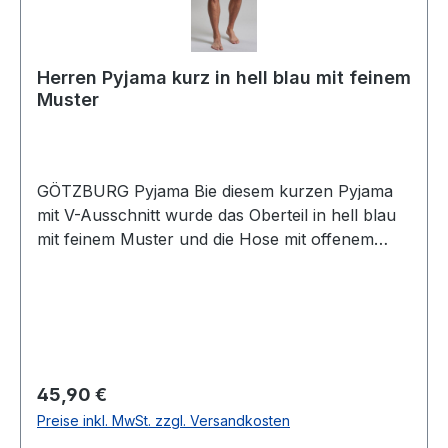
Herren Pyjama kurz in hell blau mit feinem
Muster
GÖTZBURG Pyjama Bie diesem kurzen Pyjama
mit V-Ausschnitt wurde das Oberteil in hell blau
mit feinem Muster und die Hose mit offenem
Beinabschluss in uni dunkel blau designt. Aus
reiner bügelfreier sowie strapazierfähiger
Baumwolle ist der Schlafanzug
temperaturausgleichend, atmungsaktiv,
hautsympathisch und erfüllt auch höchste
Ansprüche an Qualität und PassformDieser
Regulärer Preis:
45,90 €
Artikel ist aus hygienischen Gründen vom
Preise inkl. MwSt. zzgl. Versandkosten
Umtausch ausgenommenUVP=39,99 / UNSER