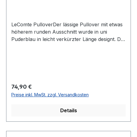
LeComte PulloverDer lässige Pullover mit etwas
höherem runden Ausschnitt wurde in uni
Puderblau in leicht verkürzter Länge designt. Die
breiten Bündchen am weiten 3/4 Fledermausarm
sowie im Abschluss machen diesen Pulli mit den
markanten Nähten zum echten
HighlightUVP=79,99 / UNSER
PREIS=74,90Farbe: Uni PuderblauHoher runder
AusschnittMit breiten BündchenPassform.:
Regulärer Preis:
74,90 €
OversizeMit 3/4 Arm64 % Baumwolle 36 %
Preise inkl. MwSt. zzgl. Versandkosten
Polyester 30° waschbarModell Nr.: 56-
621606Farbe: 6306
Details