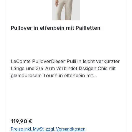
Pullover in elfenbein mit Pailletten
LeComte PulloverDieser Pulli in leicht verkürzter
Länge und 3/4 Arm verbindet lässigen Chic mit
glamourösem Touch in elfenbein mit
Streifenmuster und edlen Pailletten. UVP=129,99
/ UNSER PREIS=119,90Farbe: Elfenbein mit
Streifenmuster und PaillettenMit rundem
AusschnittArmlänge: 3/460 % Baumwolle 40 %
Polyacryl30° waschbarModell Nr.: 54-
614605Farbe: 4608
Regulärer Preis:
119,90 €
Preise inkl. MwSt. zzgl. Versandkosten