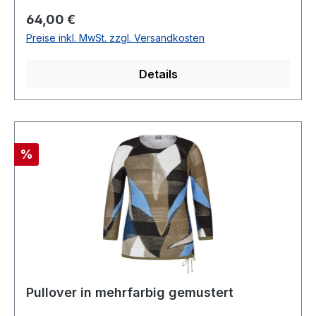
Viscose 20 % Polyamid30 ° waschbarModell Nr.:
Regulärer Preis:
64,00 €
55-121632Farbe: 5632
Preise inkl. MwSt. zzgl. Versandkosten
Details
Rabatt
%
Pullover in mehrfarbig gemustert