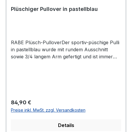
Plüschiger Pullover in pastellblau
RABE Plüsch-PulloverDer sportiv-püschige Pulli
in pastellblau wurde mit rundem Ausschnitt
sowie 3/4 langem Arm gefertigt und ist immer
super leicht zu kombinierenUVP=89,99 / UNSER
PREIS=84,90Farbe: PastellblauRunder
Ausschnitt Normal geschnittenLänge: Ca. 62 cm
bei Gr. 40Armlänge: 3/469 % Polyamid 31 %
Viscose30° waschbarModell Nr.: 57-
114606Farbe: 7305
Regulärer Preis:
84,90 €
Preise inkl. MwSt. zzgl. Versandkosten
Details