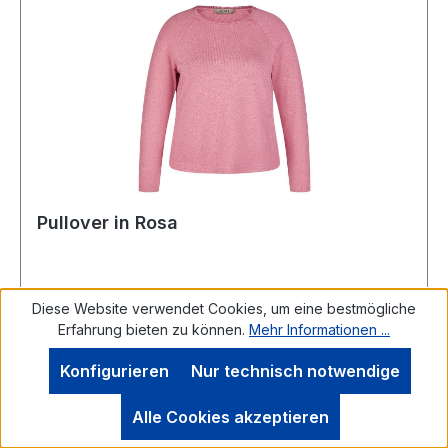
Pullover in Rosa
Diese Website verwendet Cookies, um eine bestmögliche
Erfahrung bieten zu können.
Mehr Informationen ...
LeComte PulloverDer edle Pulli mit rundem
Ausschnitt sowie 1/1 langem Arm wurde in uni
Konfigurieren
Nur technisch notwendige
Rosa designt und ist überaus vielseitig
kombinierbarUVP=69,99 / UNSER
Alle Cookies akzeptieren
PREIS=64,90Farbe: Uni RosaRunder