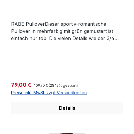
RABE PulloverDieser sportiv-romantische
Pullover in mehrfarbig mit grün gemustert ist
einfach nur top! Die vielen Details wie der 3/4
Arm sowie der dezente Glanz und das Bändchen
zum raffen machen diesen Pullover zum
HinguckerFarbe: Mehrfarbig mit Grün
gemustertMit rundem AusschnittNormal
geschnittenLänge: Ca. 59 cm bei Gr. 38Armlänge:
3/4100 % Baumwolle30° waschbarModell Nr.:
Regulärer Preis:
Verkaufspreis:
79,00 €
109,90 €
(28.12% gespart)
52-221600Farbe: 2464
Preise inkl. MwSt. zzgl. Versandkosten
Details