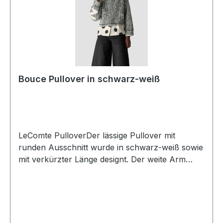
Bouce Pullover in schwarz-weiß
LeComte PulloverDer lässige Pullover mit
runden Ausschnitt wurde in schwarz-weiß sowie
mit verkürzter Länge designt. Der weite Arm
sowie der modische Print vorne und hinten
macht diesen Boucle Pulli zum
HightlightUVP=119,99 / UNSER
PREIS=109,90Farbe: Schwarz-WeißRunder
AusschnittPassform.: OversizeMit weitem 1/1