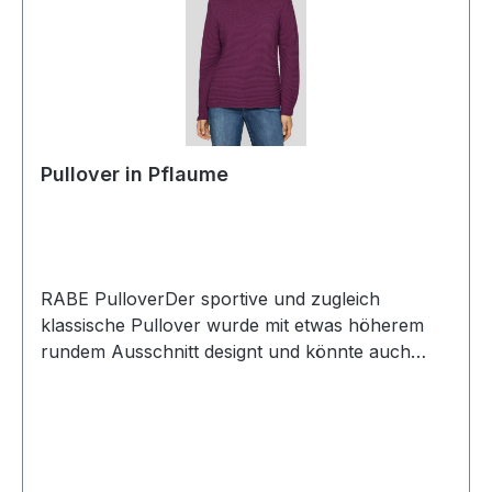
Pullover in Pflaume
RABE PulloverDer sportive und zugleich
klassische Pullover wurde mit etwas höherem
rundem Ausschnitt designt und könnte auch
auch dezenter Turtle Pulli betrachtet werden.
Auch die dezente Rippen-Optik macht diesen
Pulli zum echten Allrounder mit einem
unschlagbaren Preis in uni PflaumeUVP=49,99
UNSER PREIS=45,90Farbe: PflaumeMit rundem