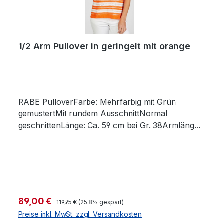
1/2 Arm Pullover in geringelt mit orange
RABE PulloverFarbe: Mehrfarbig mit Grün
gemustertMit rundem AusschnittNormal
geschnittenLänge: Ca. 59 cm bei Gr. 38Armlänge:
3/4100 % Baumwolle30° waschbarModell Nr.:
52-221600Farbe: 2464
Regulärer Preis:
Verkaufspreis:
89,00 €
119,95 €
(25.8% gespart)
Preise inkl. MwSt. zzgl. Versandkosten