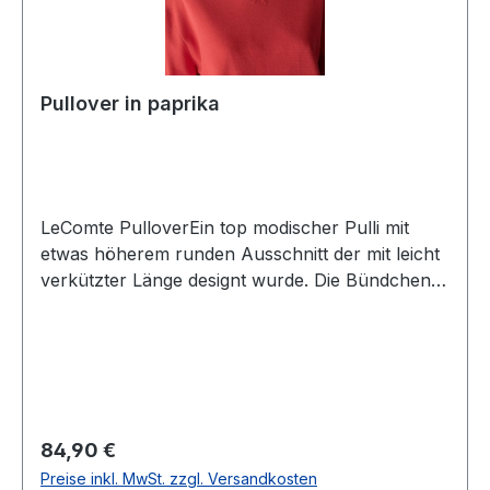
Pullover in paprika
LeComte PulloverEin top modischer Pulli mit
etwas höherem runden Ausschnitt der mit leicht
verkützter Länge designt wurde. Die Bündchen
sowie der weite 3/4 Arm macht diesen Pullover
zum Hingucker in uni paprikaUVP=89,99 /
UNSER PREIS=84,90Farbe: Uni PaprikaHoher
runder AusschnittMit breiten
BündchenPassform.: Leicht oversizeMit
weiterem 3/4 Arm50 % Viscose 28 % Polyester
Regulärer Preis:
84,90 €
22 % Polyamid30° waschbarModell Nr.: 57-
Preise inkl. MwSt. zzgl. Versandkosten