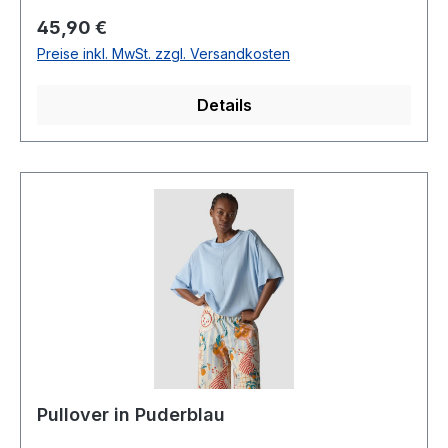
AusschnittFein geripptArmlänge: 1/1Normale
Regulärer Preis:
45,90 €
PassformLänge: Ca. 68 cm bei Gr. 4252 %
Preise inkl. MwSt. zzgl. Versandkosten
Polyester 42 % Baumwolle 6 % Sonstige
Fasern30° waschbarModell Nr.: 55-
Details
122617Farbe.: 5287
Pullover in Puderblau