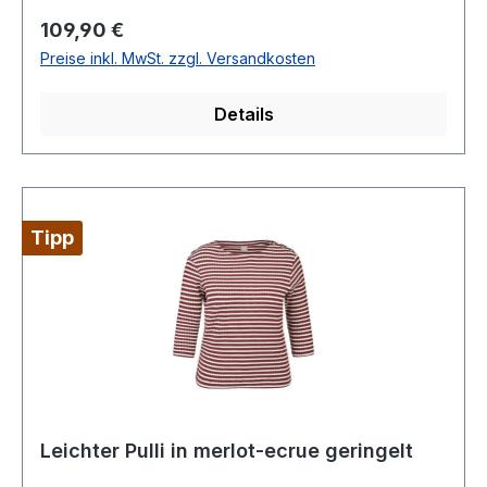
Arm54 % Polyester 46 % Polyacryl30°
Regulärer Preis:
109,90 €
waschbarModell Nr.: 57-613603Farbe: 7099
Preise inkl. MwSt. zzgl. Versandkosten
Details
Tipp
Leichter Pulli in merlot-ecrue geringelt