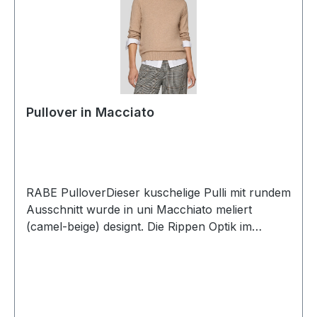
Pullover in Macciato
RABE PulloverDieser kuschelige Pulli mit rundem
Ausschnitt wurde in uni Macchiato meliert
(camel-beige) designt. Die Rippen Optik im
Abschluss verleiht diesem Pullover einen
zusätzlichen TouchUVP=69,99 / UNSER
PREIS=64,00Farbe: MacchiatoRunder
AusschnittArmlänge: 1/1Passform: NormalLänge:
Ca. 60 cm bei Gr. 3850 % Polyester 30 %