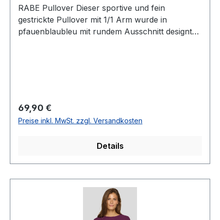
RABE Pullover Dieser sportive und fein
gestrickte Pullover mit 1/1 Arm wurde in
pfauenblaubleu mit rundem Ausschnitt designt
und ist immer leicht -und das ganze Jahr
hindurch kombinierbar UVP=79,99 / UNSER
PREIS=69,90Farbe: PfauenblauRunder
Ausschnitt3/4 langer ArmLänge: Ca. 59 cm bei
Gr. 3850 % Viscose 27 % Polyester 23 %
Polyacryl 30° waschbar Modell Nr.: 53-
Regulärer Preis:
69,90 €
113605Farbe: 3343
Preise inkl. MwSt. zzgl. Versandkosten
Details