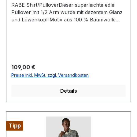
RABE Shirt/PulloverDieser superleichte edle
Pullover mit 1/2 Arm wurde mit dezentem Glanz
und Löwenkopf Motiv aus 100 % Baumwolle
designt und ist ein echter HinguckerUVP=119,99 /
UNSER PREIS=109,00Farbe: Ecrue/Beig mit
dezentem Glanz und Löwenkopf MotivRunder
Ausschnitt1/2 Arm 100 % Baumwolle30°
waschbar Modell Nr.: 56-118604Farbe: 46636
Regulärer Preis:
109,00 €
Preise inkl. MwSt. zzgl. Versandkosten
Details
Tipp