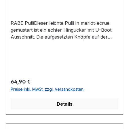
RABE PulliDieser leichte Pulli in merlot-ecrue
gemustert ist ein echter Hingucker mit U-Boot
Ausschnitt. Die aufgesetzten Knöpfe auf der
Schulter verleihen diesem Pullover einen
zusätzlichen Touch UVP=69,99 / UNSER
PREIS=64,90Farbe: Merlot-Ecrue
geringeltRunder Ausschnitt Normal
geschnittenLänge: Ca. 62 cm bei Gr.
40Armlänge: 3/470 % Baumwolle 30 %
Regulärer Preis:
64,90 €
Polyester30° waschbarModell Nr.: 57-
Preise inkl. MwSt. zzgl. Versandkosten
114361Farbe: 7264
Details