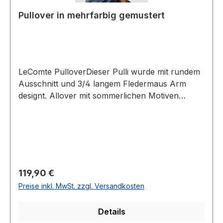
Pullover in mehrfarbig gemustert
LeComte PulloverDieser Pulli wurde mit rundem
Ausschnitt und 3/4 langem Fledermaus Arm
designt. Allover mit sommerlichen Motiven
versehen ist der oversize Pullover ein echtes
HighlightUVP=129,99 / UNSER
PREIS=119,90Farbe: Mehrfarbig mit
OrangeRunder AusschnittMit breiten
BündchenPassform.: OversizeMit 3/4 Arm61 %
Baumwolle 21 % Leinen 18 % Polyamid 30°
Regulärer Preis:
119,90 €
waschbarModell Nr.: 56-621600Farbe: 6601
Preise inkl. MwSt. zzgl. Versandkosten
Details