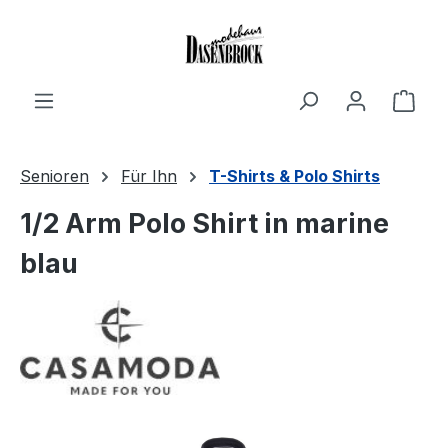
Zum Hauptinhalt springen
Ware
Senioren
Für Ihn
T-Shirts & Polo Shirts
1/2 Arm Polo Shirt in marine
blau
Bildergalerie überspringen