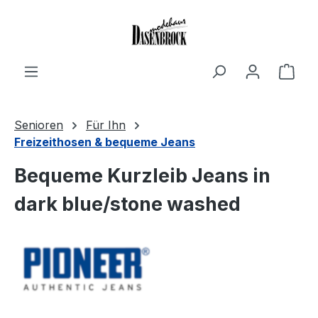
Zum Hauptinhalt springen
Ware
Senioren
Für Ihn
Freizeithosen & bequeme Jeans
Bequeme Kurzleib Jeans in
dark blue/stone washed