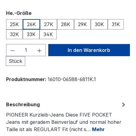
auswählen
He.-Größe
25K
26K
27K
28K
29K
30K
31K
32K
33K
34K
Produkt Anzahl: Gib den gewünschten We
In den Warenkorb
Stück
Produktnummer:
16010-06588-6811K.1
Beschreibung
PIONEER Kurzleib-Jeans Diese FIVE POCKET
Jeans mit geradem Beinverlauf und normal hoher
Taille ist als REGULART Fit (nicht s…
Mehr