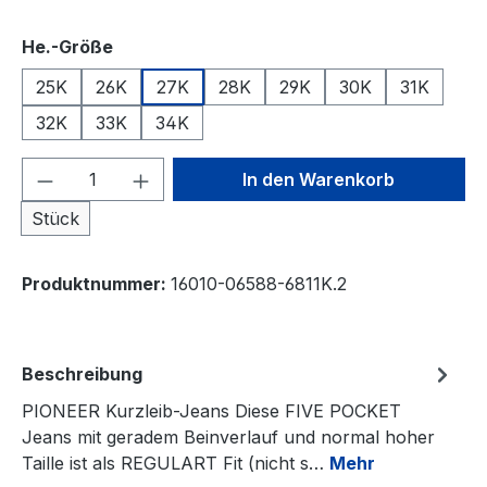
auswählen
He.-Größe
25K
26K
27K
28K
29K
30K
31K
32K
33K
34K
Produkt Anzahl: Gib den gewünschten We
In den Warenkorb
Stück
Produktnummer:
16010-06588-6811K.2
Beschreibung
PIONEER Kurzleib-Jeans Diese FIVE POCKET
Jeans mit geradem Beinverlauf und normal hoher
Taille ist als REGULART Fit (nicht s…
Mehr