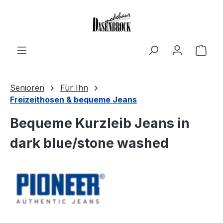
Zum Hauptinhalt springen
Ware
Senioren
Für Ihn
Freizeithosen & bequeme Jeans
Bequeme Kurzleib Jeans in
dark blue/stone washed