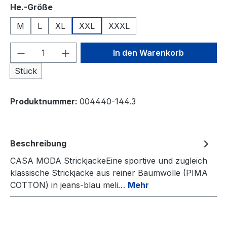
auswählen
He.-Größe
M
L
XL
XXL
XXXL
Produkt Anzahl: Gib den gewünschten We
In den Warenkorb
Stück
Produktnummer:
004440-144.3
Beschreibung
CASA MODA StrickjackeEine sportive und zugleich
klassische Strickjacke aus reiner Baumwolle (PIMA
COTTON) in jeans-blau meli…
Mehr