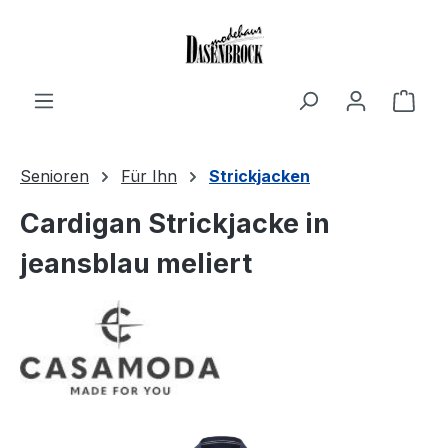
Zum Hauptinhalt springen
Ware
Senioren
Für Ihn
Strickjacken
Cardigan Strickjacke in
jeansblau meliert
Bildergalerie überspringen