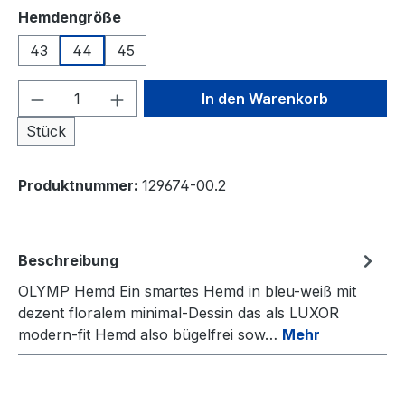
auswählen
Hemdengröße
43
44
45
Produkt Anzahl: Gib den gewünschten We
In den Warenkorb
Stück
Produktnummer:
129674-00.2
Beschreibung
OLYMP Hemd Ein smartes Hemd in bleu-weiß mit
dezent floralem minimal-Dessin das als LUXOR
modern-fit Hemd also bügelfrei sow…
Mehr