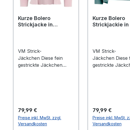
Kurze Bolero
Kurze Bolero
Strickjacke in
Strickjackie in
Foggy/Rose
Emerald
VM Strick-
VM Strick-
Jäckchen Diese fein
Jäckchen Diese 
gestrickte Jäckchen
gestrickte Jäckc
wurde in Foggy/Rose als
wurde in Dark/E
offene Varinante mit 3/4
als offene Varina
langem Arm designt und
3/4 langem Arm 
ist auch zu festlichen
und ist auch zu
Anlässen
festlichen Anläs
kombinierbarUVP=89,99
kombinierbarUV
Regulärer Preis:
Regulärer Preis:
79,99 €
79,99 €
/ UNSER
/ UNSER
Preise inkl. MwSt. zzgl.
Preise inkl. MwSt. z
PREIS=79,99Größenspie
PREIS=79,99Grö
Versandkosten
Versandkosten
gel: XS=32 S=34
gel: XS=32 S=