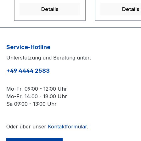
M=36 L=40 XL=42
M=36 L=40 X
Details
Details
XXL=44
XXL=44
XXXL=46Farbe:
XXXL=46Farbe:
Foggy/RoseOffene
Dark/EmeraldOf
VarianteArmlänge:
VarianteArmläng
3/4Gesamtlänge: 46
3/4Gesamtlänge:
Service-Hotline
cm 62 % Viscole 34 %
cm 62 % Viscos
Unterstützung und Beratung unter:
Nylon 4 %
Nylon 4 %
ElasthanModell:
ElasthanModell:
+49 4444 2583
0226/4106/4481
0226/4106/5609
Mo-Fr, 09:00 - 12:00 Uhr
Mo-Fr, 14:00 - 18:00 Uhr
Sa 09:00 - 13:00 Uhr
Oder über unser
Kontaktformular
.