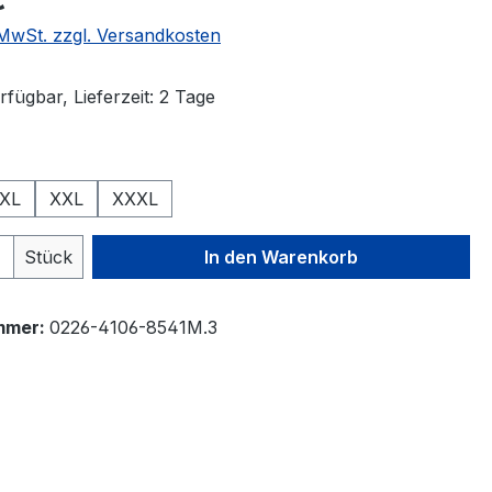
. MwSt. zzgl. Versandkosten
fügbar, Lieferzeit: 2 Tage
auswählen
XL
XXL
XXXL
 Anzahl: Gib den gewünschten Wert ein 
Stück
In den Warenkorb
mmer:
0226-4106-8541M.3