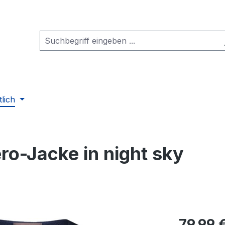
tlich
ero-Jacke in night sky
Regulärer Pr
79,99 