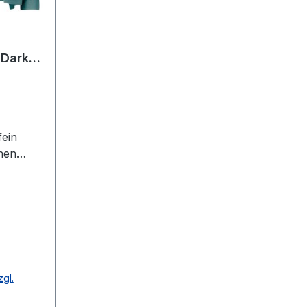
 Dark
fein
hen
merald
nte mit
designt
sen
P=89,99
zgl.
ßenspie
34