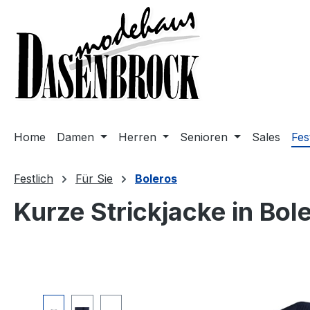
m Hauptinhalt springen
Zur Suche springen
Zur Hauptnavigation springen
Home
Damen
Herren
Senioren
Sales
Fes
Festlich
Für Sie
Boleros
Kurze Strickjacke in Bol
Bildergalerie überspringen