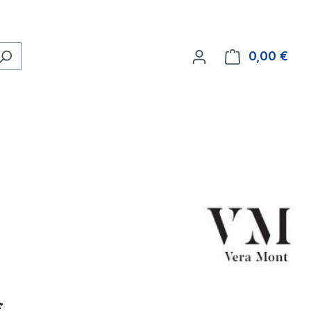
0,00 €
Ware
eis:
€