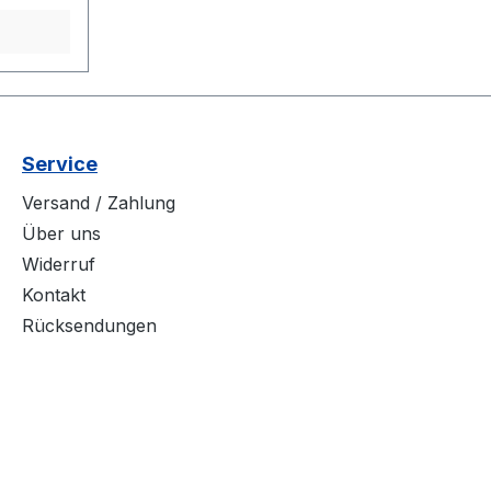
L=42
fene
e:
 46
Service
e 34 %
Versand / Zahlung
Über uns
Widerruf
Kontakt
Rücksendungen