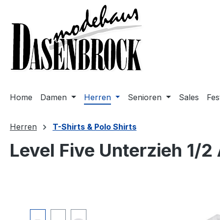
m Hauptinhalt springen
Zur Suche springen
Zur Hauptnavigation springen
Home
Damen
Herren
Senioren
Sales
Fes
Herren
T-Shirts & Polo Shirts
Level Five Unterzieh 1/2
Bildergalerie überspringen