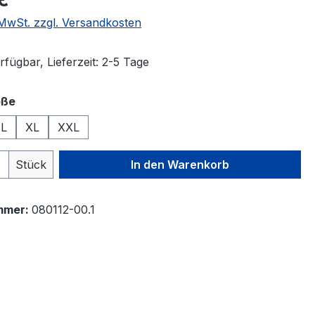
. MwSt. zzgl. Versandkosten
fügbar, Lieferzeit: 2-5 Tage
auswählen
öße
L
XL
XXL
 Anzahl: Gib den gewünschten Wert ein 
Stück
In den Warenkorb
mmer:
080112-00.1