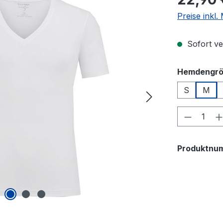
Preise inkl
Sofort ver
Hemdengr
S
M
Produkt
Produktnu