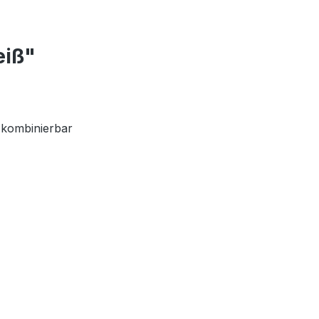
eiß"
h kombinierbar