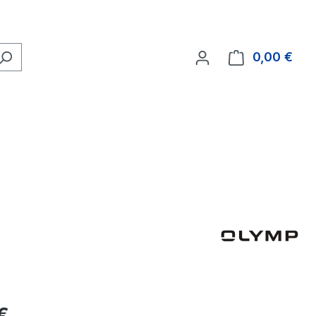
0,00 €
Ware
eis:
€