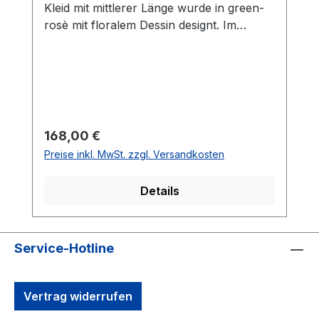
Kleid mit mittlerer Länge wurde in green-
rosè mit floralem Dessin designt. Im
romantischen Volant - Style lässt sich
dieses Figur umspielende Modell auch zu
den ganz besonderen Anlässen
tragen UVP=179,99 / UNSER
PREIS=168,00Farbe: Green/RosèRunder
AusschnittOhne ArmQualität:
Regulärer Preis:
168,00 €
ChiffonVolant-ModellRückenteil normal
Preise inkl. MwSt. zzgl. Versandkosten
hoch geschnitten mit R-VGesamtlänge: Ca.
98 cm bei Gr. 36Unterfüttert100 %
Details
Polyester30° auf links mit
FeinwaschmittelModell Nr.:
0338/4800/5839
Service-Hotline
Vertrag widerrufen