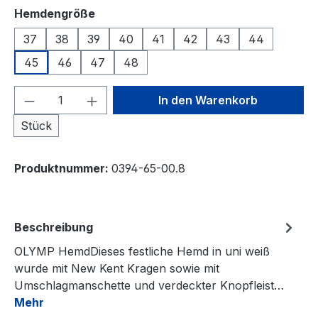
auswählen
Hemdengröße
37
38
39
40
41
42
43
44
45
46
47
48
Produkt Anzahl: Gib den gewünschten We
In den Warenkorb
Stück
Produktnummer:
0394-65-00.8
Beschreibung
OLYMP HemdDieses festliche Hemd in uni weiß
wurde mit New Kent Kragen sowie mit
Umschlagmanschette und verdeckter Knopfleist…
Mehr