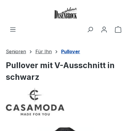
Zum Hauptinhalt springen
Ware
Senioren
Für Ihn
Pullover
Pullover mit V-Ausschnitt in
schwarz
Bildergalerie überspringen