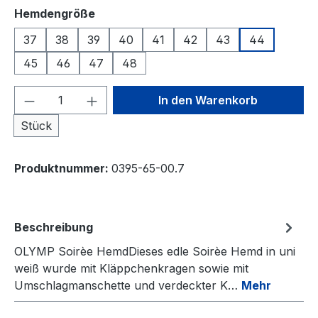
auswählen
Hemdengröße
37
38
39
40
41
42
43
44
45
46
47
48
Produkt Anzahl: Gib den gewünschten We
In den Warenkorb
Stück
Produktnummer:
0395-65-00.7
Beschreibung
OLYMP Soirèe HemdDieses edle Soirèe Hemd in uni
weiß wurde mit Kläppchenkragen sowie mit
Umschlagmanschette und verdeckter K…
Mehr