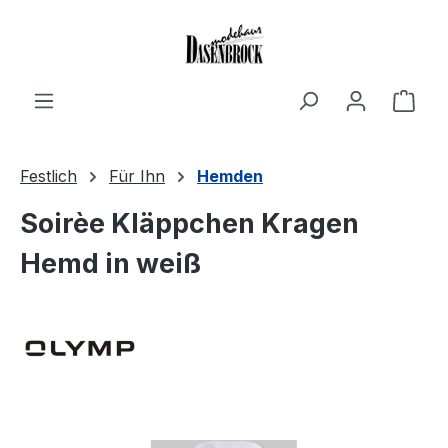
Zum Hauptinhalt springen
Ware
Festlich
Für Ihn
Hemden
Soirèe Kläppchen Kragen
Hemd in weiß