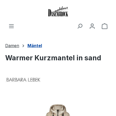
Zum Hauptinhalt springen
Ware
Damen
Mäntel
Warmer Kurzmantel in sand
Bildergalerie überspringen