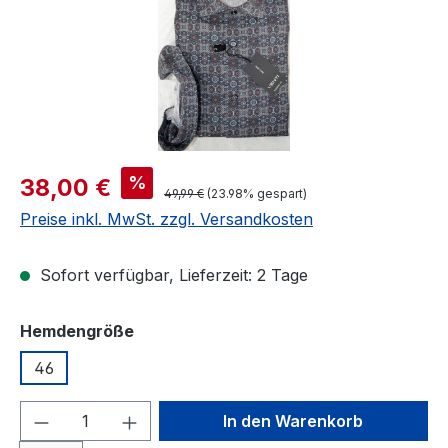
Verkaufspreis:
%
38,00 €
Regulärer Preis:
49,99 €
(23.98% gespart)
Preise inkl. MwSt. zzgl. Versandkosten
Sofort verfügbar, Lieferzeit: 2 Tage
auswählen
Hemdengröße
46
Produkt Anzahl: Gib den gewünschten We
In den Warenkorb