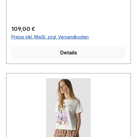
dezentem Glanz und Löwenkopf MotivRunder
Ausschnitt1/2 Arm 100 % Baumwolle30°
waschbar Modell Nr.: 56-118604Farbe: 46636
Regulärer Preis:
109,00 €
Preise inkl. MwSt. zzgl. Versandkosten
Details