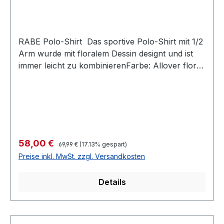
RABE Polo-Shirt Das sportive Polo-Shirt mit 1/2
Arm wurde mit floralem Dessin designt und ist
immer leicht zu kombinierenFarbe: Allover floral
gemustertKragen: 5 -Druck Knopf
VarianteNormal geschnitten Länge: Ca. 64 cm
bei Gr. 38Armlänge: 1/296 % Viscose 4 %
Elasthan30 ° waschbarModell Nr.: 50-
131360Farbe: 374
Regulärer Preis:
Verkaufspreis:
58,00 €
69,99 €
(17.13% gespart)
Preise inkl. MwSt. zzgl. Versandkosten
Details