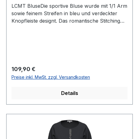
LCMT BluseDie sportive Bluse wurde mit 1/1 Arm
sowie feinem Streifen in bleu und verdeckter
Knopfleiste designt. Das romantische Stitching
und die breiten Manschetten verleihen dieser
Bluse einen zusätzlichen CharmeUVP=119,99 /
Unser Preis=109,90Farbe: Bleu gestreift mit
StichingMit KragenNormal geschnittenArmlänge:
1/1 mit Manschetten85 % Baumwolle 15 %
Polyamid30 ° waschbarModell Nr.: 56-
Regulärer Preis:
109,90 €
614104Farbe: 6301
Preise inkl. MwSt. zzgl. Versandkosten
Details