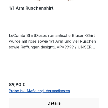
1/1 Arm Rüschenshirt
LeComte ShirtDieses romantische Blusen-Shirt
wurde mit rose sowie 1/1 Arm und viel Rüschen
sowie Raffungen designtUVP=99,99 / UNSER
PREIS=89,90Farbe : Mehrfarbig mit RosaMit
StehkragenNormal geschnittenArmlänge: 1/1 100
% Polyester30° waschbarModell Nr.: 56-
611100Farbe: 6607
Regulärer Preis:
89,90 €
Preise inkl. MwSt. zzgl. Versandkosten
Details