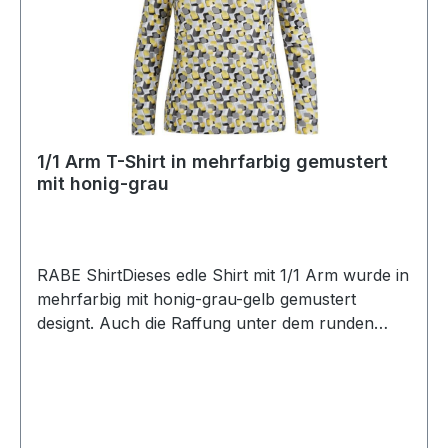
1/1 Arm T-Shirt in mehrfarbig gemustert
mit honig-grau
RABE ShirtDieses edle Shirt mit 1/1 Arm wurde in
mehrfarbig mit honig-grau-gelb gemustert
designt. Auch die Raffung unter dem runden
Ausschnitt verleiht diesem Shirt einen
besonderen CharmeUVP=59,99 / UNSER
PREIS=54,00Farbe: Mehrfarbig mit gelb
gemustertMit rundem AusschnittNormal
geschnittenLänge: Ca. 62 cmArmlänge: 1/1 92 %