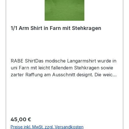
1/1 Arm Shirt in Farn mit Stehkragen
RABE ShirtDas modische Langarmshirt wurde in
uni Farn mit leicht fallendem Stehkragen sowie
zarter Raffung am Ausschnitt designt. Die weiche
Jerseyqualität mit Viscose sorgt hier für ein
angenehmes TragegefühlUVP=49,99 / UNSER
PREIS=45,00Farbe: FarnStehkragenArmlänge:
1/1Normale Passform92 % Viscose 8 %
Elastan30 ° waschbarModell Nr.: 55-
223307Farbe: 5421
Regulärer Preis:
45,00 €
Preise inkl. MwSt. zzgl. Versandkosten