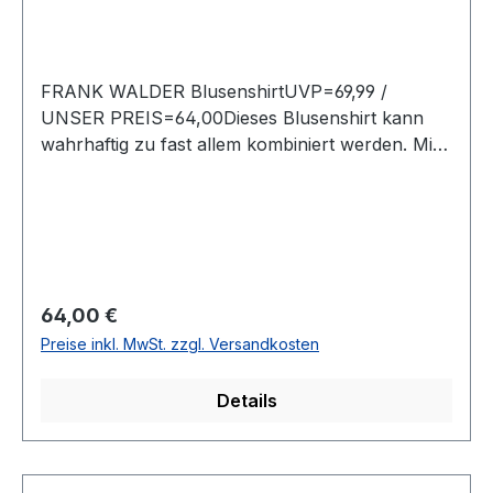
FRANK WALDER BlusenshirtUVP=69,99 /
UNSER PREIS=64,00Dieses Blusenshirt kann
wahrhaftig zu fast allem kombiniert werden. Mit
soft fließender Faltenpartie sowie bequemem
Saumbund macht dieses Shirt mit 3/4 langem
Arm immer eine top FigurFarbe: Uni EcrueMit
rundem AusschnittNormal geschnittenLänge:
Ca. vorne: Ca. 66 cm bei Gr. 42Länge hinten: Ca.
60 cm bei Gr. 42Armlänge: 3/4 Arm93 %
Regulärer Preis:
64,00 €
Viscose 7 % Elasthan30° waschbarModell Nr.:
Preise inkl. MwSt. zzgl. Versandkosten
722426Farbe: 902
Details