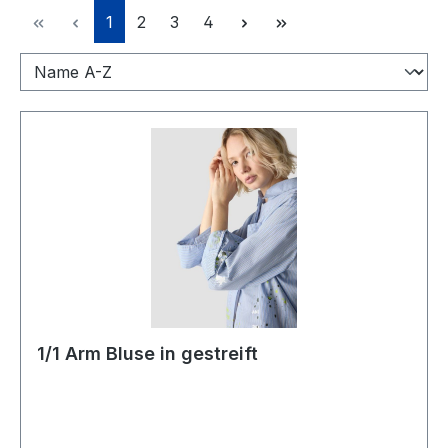
Seite
Seite
Seite
Seite
1
2
3
4
1/1 Arm Bluse in gestreift