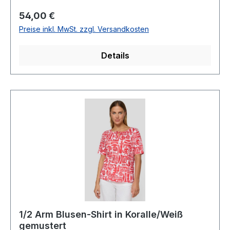
Viscose 8 % Elasthan30 ° waschbarModell Nr.:
Regulärer Preis:
54,00 €
51-121355Farbe: 1131
Preise inkl. MwSt. zzgl. Versandkosten
Details
1/2 Arm Blusen-Shirt in Koralle/Weiß
gemustert