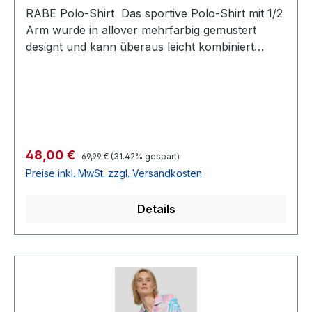
RABE Polo-Shirt Das sportive Polo-Shirt mit 1/2
Arm wurde in allover mehrfarbig gemustert
designt und kann überaus leicht kombiniert
werdenFarbe: Allover mehrfarbig
gemustertKragen: 5 -Knopf VarianteNormal
geschnitten Länge: Ca. 64 cm bei Gr.
38Armlänge: 1/2100 % Baumwolle30 °
waschbarModell Nr.: 50-122356Farbe: 233
Regulärer Preis:
Verkaufspreis:
48,00 €
69,99 €
(31.42% gespart)
Preise inkl. MwSt. zzgl. Versandkosten
Details