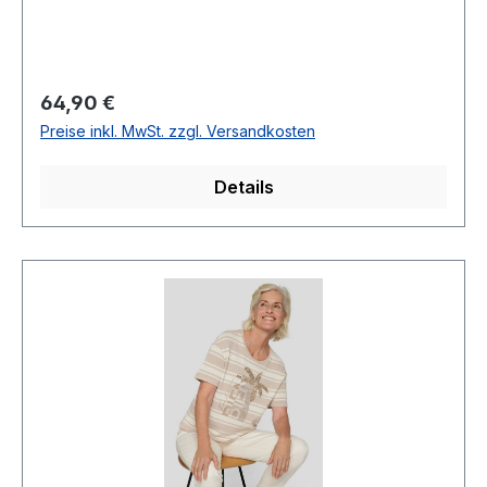
bei Gr. 42Armlänge: 1/297 % Viscose 3 %
Elasthan30 ° waschbar Modell Nr.:
203402Dessin/Farbe: 944/077
Regulärer Preis:
64,90 €
Preise inkl. MwSt. zzgl. Versandkosten
Details