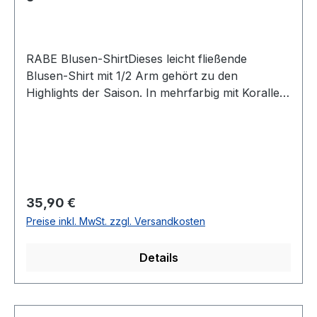
RABE Blusen-ShirtDieses leicht fließende
Blusen-Shirt mit 1/2 Arm gehört zu den
Highlights der Saison. In mehrfarbig mit Koralle
und Weiß gemustert sowie mit geschlitztem
runden und Bändchen versehenem Ausschnitt
lässt sich dieses Shirt immer leicht
kombinierenUVP=39,99 / UNSER
PREIS=35,90Farbe: Mehrfarbig mit Koralle und
Weiß gemustertRunder Ausschnitt geschnitzt
Regulärer Preis:
35,90 €
und mit BändchenNormal geschnittenLänge: Ca.
Preise inkl. MwSt. zzgl. Versandkosten
63 cm bei Gr. 40Armlänge: 1/250 % Baumwolle
50 % Viscose30 ° waschbarModell Nr.: 56-
Details
124351Farbe: 6280