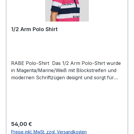
1/2 Arm Polo Shirt
RABE Polo-Shirt Das 1/2 Arm Polo-Shirt wurde
in Magenta/Marine/Weiß mit Blockstreifen und
modernen Schriftzügen designt und sorgt für
einen frischen sportiven Look. Der Polokragen
mit halber Knopfleiste unterstreicht den zeitlosen
StilUVP=59,99 / UNSER PREIS=54,00Farbe:
Magenta/Marine/Weiß mit BlockstreifenKragen:
GeknöpftNormal geschnitten Länge: Ca. 65 cm
bei Gr.38Armlänge: 1/2100 % Baumwolle30 °
Regulärer Preis:
54,00 €
waschbarModell Nr.: 54-125352Farbe: 4247
Preise inkl. MwSt. zzgl. Versandkosten