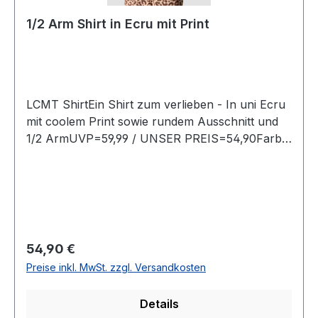
1/2 Arm Shirt in Ecru mit Print
LCMT ShirtEin Shirt zum verlieben - In uni Ecru
mit coolem Print sowie rundem Ausschnitt und
1/2 ArmUVP=59,99 / UNSER PREIS=54,90Farbe:
Ecrue mit Print Mit rundem AusschnittMit 1/2
Arm100 % Baumwolle30° waschbarModell Nr.:
57-611300Farbe: 7601
Regulärer Preis:
54,90 €
Preise inkl. MwSt. zzgl. Versandkosten
Details