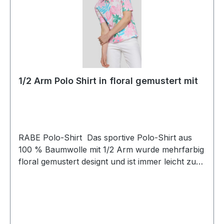
1/2 Arm Polo Shirt in floral gemustert mit
RABE Polo-Shirt Das sportive Polo-Shirt aus
100 % Baumwolle mit 1/2 Arm wurde mehrfarbig
floral gemustert designt und ist immer leicht zu
kombinierenUVP=69,99 / UNSER
PREIS=64,00Farbe: Mehrfarbig floral
gemustertKragen: PoloNormal
geschnitten Länge: Ca. 64 cm bei Gr.
38Armlänge: 1/2100 % Baumwolle30 °