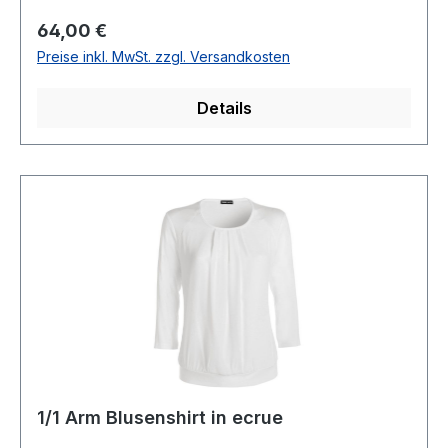
waschbarModell Nr.: 1112008/00Farbe: 0999
Regulärer Preis:
64,00 €
Preise inkl. MwSt. zzgl. Versandkosten
Details
1/1 Arm Blusenshirt in ecrue