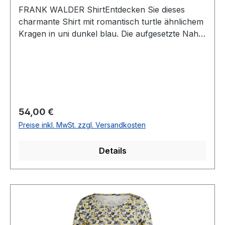
FRANK WALDER ShirtEntdecken Sie dieses
charmante Shirt mit romantisch turtle ähnlichem
Kragen in uni dunkel blau. Die aufgesetzte Naht
vorne verleiht diesem leicht fließendem Modell
einen zusätzlichen TouchUVP=59,95 / UNSER
PREIS=54,00Farbe: Uni MarineRunder hoher
AusschnittArmlänge: 1/148 % Modal 48 %
Baumwolle 4 % Elasthan30 ° waschbar Modell
Nr.: 509.402Farbe: 598
Regulärer Preis:
54,00 €
Preise inkl. MwSt. zzgl. Versandkosten
Details