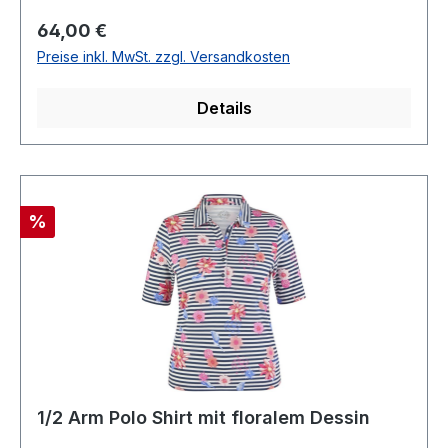
waschbarModell Nr.: 56-125370Farbe: 6215
Regulärer Preis:
64,00 €
Preise inkl. MwSt. zzgl. Versandkosten
Details
Rabatt
%
1/2 Arm Polo Shirt mit floralem Dessin