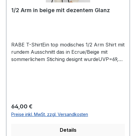
1/2 Arm in beige mit dezentem Glanz
RABE T-ShirtEin top modisches 1/2 Arm Shirt mit
rundem Ausschnitt das in Ecrue/Beige mit
sommerlichem Stiching designt wurdeUVP=69,99
/ UNSER PREIS=64,00Farbe: Ecrue/Beig mit
StichingRunder Ausschnitt1/2 Arm 65 %
Polyester 35 % Polyacryl30° waschbar Modell
Nr.: 54-224352Farbe: 4669
Regulärer Preis:
64,00 €
Preise inkl. MwSt. zzgl. Versandkosten
Details