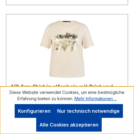
1/2 Arm Shirt in elfenbein mit Print und
Diese Website verwendet Cookies, um eine bestmögliche
Pailletten
Erfahrung bieten zu können.
Mehr Informationen ...
Konfigurieren
Nur technisch notwendige
LeComte ShirtEin Shirt zum verlieben - in
Alle Cookies akzeptieren
elfenbei mit rundem Ausschnitt und 1/2 Arm. Der