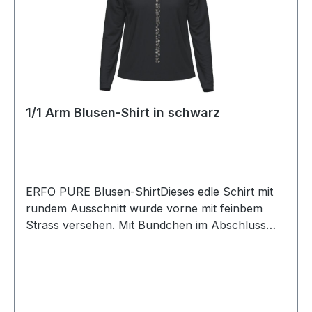
1/1 Arm Blusen-Shirt in schwarz
ERFO PURE Blusen-ShirtDieses edle Schirt mit
rundem Ausschnitt wurde vorne mit feinbem
Strass versehen. Mit Bündchen im Abschluss
sowie 1/1 Arm ist dieses Shirt in schwarz immer
leicht zu kombinierenUVP=69,99 / UNSER
PREIS=64,00Farbe: Uni SchwarzRunder
AusschnittArmlänge: 1/1Länge: Ca. 68 cm bei Gr.
4297 % Viscose 3 % Elasthan30°