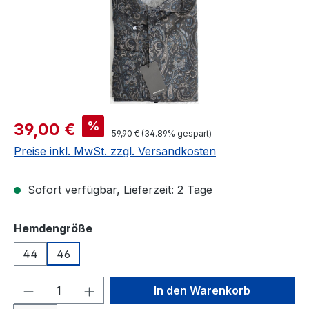
Verkaufspreis:
%
39,00 €
Regulärer Preis:
59,90 €
(34.89% gespart)
Preise inkl. MwSt. zzgl. Versandkosten
Sofort verfügbar, Lieferzeit: 2 Tage
auswählen
Hemdengröße
44
46
Produkt Anzahl: Gib den gewünschten We
In den Warenkorb