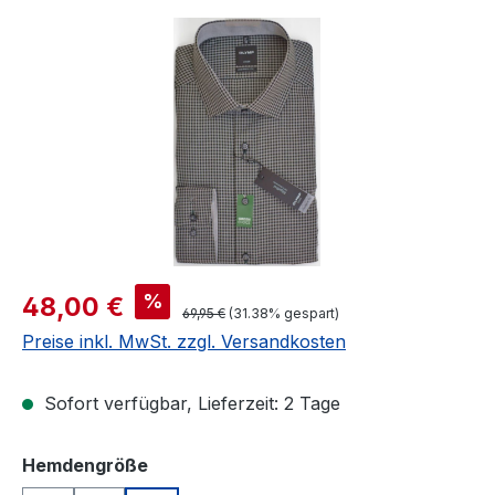
Bildergalerie überspringen
Verkaufspreis:
%
48,00 €
Regulärer Preis:
69,95 €
(31.38% gespart)
Preise inkl. MwSt. zzgl. Versandkosten
Sofort verfügbar, Lieferzeit: 2 Tage
auswählen
Hemdengröße