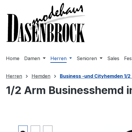
m Hauptinhalt springen
Zur Suche springen
Zur Hauptnavigation springen
Home
Damen
Herren
Senioren
Sales
Fes
Herren
Hemden
Business -und Cityhemden 1/2
1/2 Arm Businesshemd i
Bildergalerie überspringen