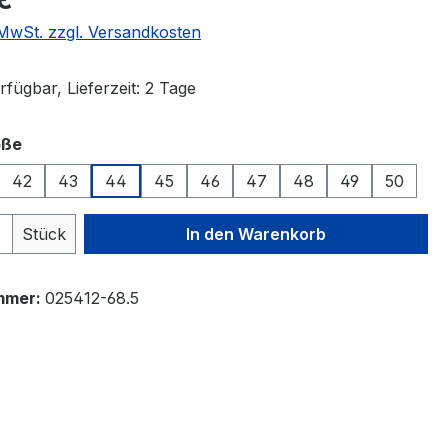
. MwSt. zzgl. Versandkosten
fügbar, Lieferzeit: 2 Tage
auswählen
öße
42
43
44
45
46
47
48
49
50
 Anzahl: Gib den gewünschten Wert ein 
Stück
In den Warenkorb
mmer:
025412-68.5