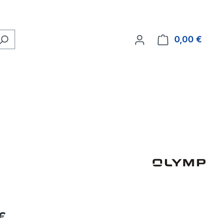
0,00 €
Ware
eis:
€