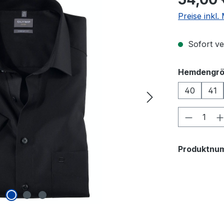
Preise inkl
Sofort ver
Hemdengr
40
41
Produkt
Produktnu