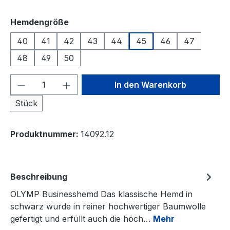
auswählen
Hemdengröße
40
41
42
43
44
45
46
47
48
49
50
Produkt Anzahl: Gib den gewünschten We
In den Warenkorb
Stück
Produktnummer:
14092.12
Beschreibung
OLYMP Businesshemd Das klassische Hemd in
schwarz wurde in reiner hochwertiger Baumwolle
gefertigt und erfüllt auch die höch…
Mehr