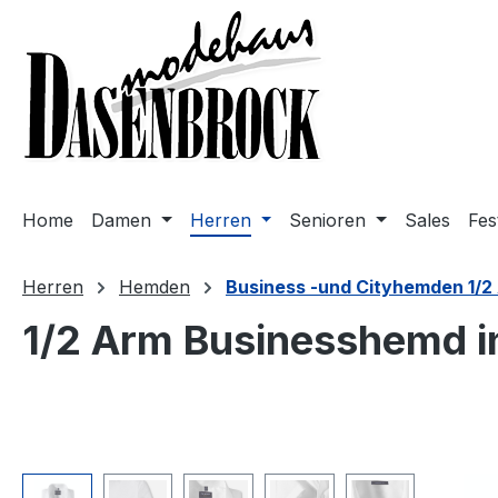
m Hauptinhalt springen
Zur Suche springen
Zur Hauptnavigation springen
Home
Damen
Herren
Senioren
Sales
Fes
Herren
Hemden
Business -und Cityhemden 1/2
1/2 Arm Businesshemd i
Bildergalerie überspringen