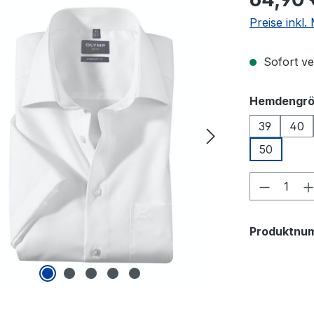
Preise inkl
Sofort ver
Hemdengr
39
40
50
Produkt
Produktnu