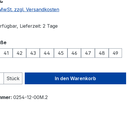
. MwSt. zzgl. Versandkosten
fügbar, Lieferzeit: 2 Tage
auswählen
öße
41
42
43
44
45
46
47
48
49
 Anzahl: Gib den gewünschten Wert ein 
Stück
In den Warenkorb
mmer:
0254-12-00M.2