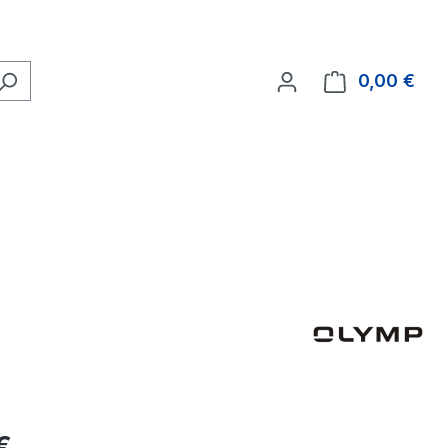
0,00 €
Ware
eis:
€