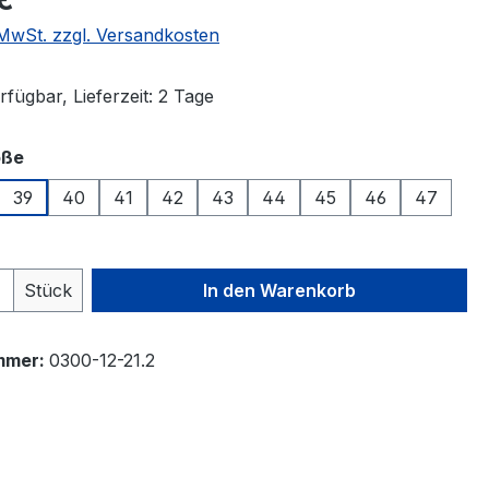
. MwSt. zzgl. Versandkosten
fügbar, Lieferzeit: 2 Tage
auswählen
öße
39
40
41
42
43
44
45
46
47
 Anzahl: Gib den gewünschten Wert ein 
Stück
In den Warenkorb
mmer:
0300-12-21.2