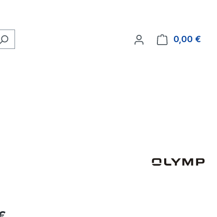
0,00 €
Ware
eis:
€