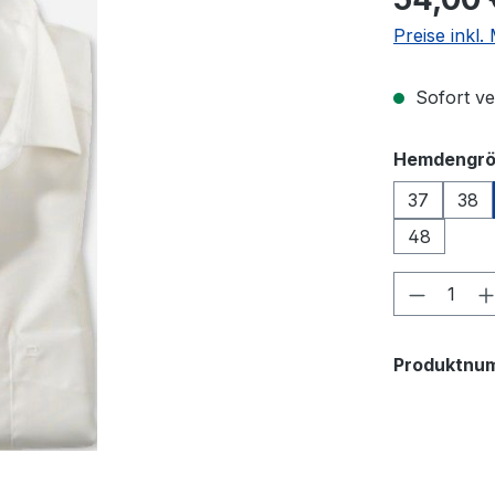
Preise inkl
Sofort ver
Hemdengr
37
38
48
Produkt
Produktnu