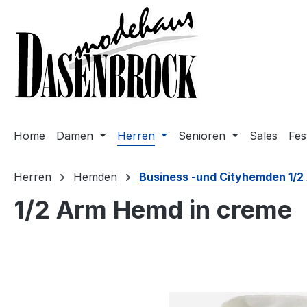
m Hauptinhalt springen
Zur Suche springen
Zur Hauptnavigation springen
Home
Damen
Herren
Senioren
Sales
Fes
Herren
Hemden
Business -und Cityhemden 1/2
1/2 Arm Hemd in creme
Bildergalerie überspringen