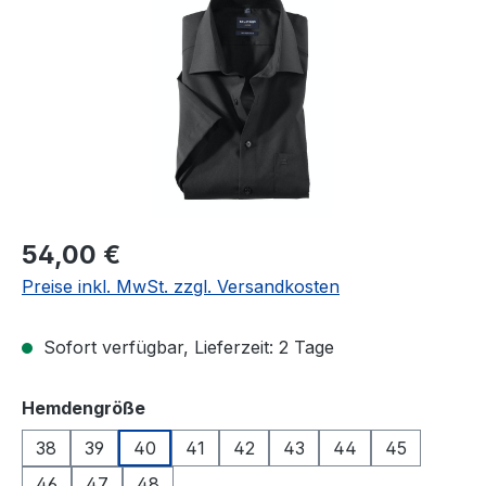
Regulärer Preis:
54,00 €
Preise inkl. MwSt. zzgl. Versandkosten
Sofort verfügbar, Lieferzeit: 2 Tage
auswählen
Hemdengröße
38
39
40
41
42
43
44
45
46
47
48