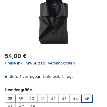
Regulärer Preis:
54,00 €
Preise inkl. MwSt. zzgl. Versandkosten
Sofort verfügbar, Lieferzeit: 2 Tage
auswählen
Hemdengröße
38
39
40
41
42
43
44
45
46
47
48