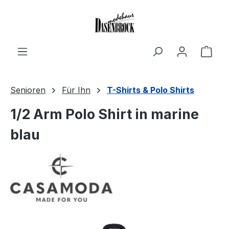
Zum Hauptinhalt springen
Ware
Senioren
Für Ihn
T-Shirts & Polo Shirts
1/2 Arm Polo Shirt in marine
blau
Bildergalerie überspringen