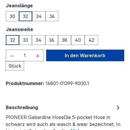
auswählen
Jeanslänge
30
32
34
36
auswählen
Jeansweite
32
33
34
36
38
40
42
Produkt Anzahl: Gib den gewünschten We
In den Warenkorb
Stück
Produktnummer:
16801-01399-9000.1
Beschreibung
PIONEER Gabardine HoseDie 5-pocket Hose in
schwarz wird auch als wasch & wear bezeichnet. In