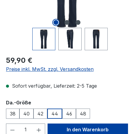
Regulärer Preis:
59,90 €
Preise inkl. MwSt. zzgl. Versandkosten
Sofort verfügbar, Lieferzeit: 2-5 Tage
auswählen
Da.-Größe
38
40
42
44
46
48
Produkt Anzahl: Gib den gewünschten We
In den Warenkorb