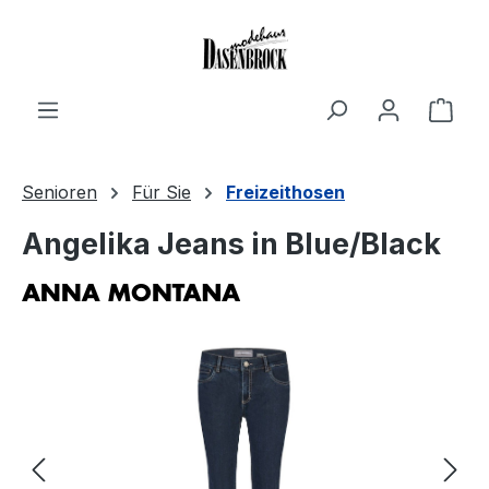
Zum Hauptinhalt springen
Ware
Senioren
Für Sie
Freizeithosen
Angelika Jeans in Blue/Black
Bildergalerie überspringen