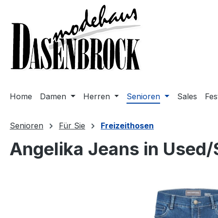
m Hauptinhalt springen
Zur Suche springen
Zur Hauptnavigation springen
Home
Damen
Herren
Senioren
Sales
Fes
Senioren
Für Sie
Freizeithosen
Angelika Jeans in Used/
Bildergalerie überspringen