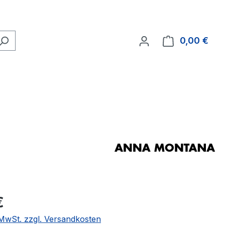
0,00 €
Ware
eis:
€
. MwSt. zzgl. Versandkosten