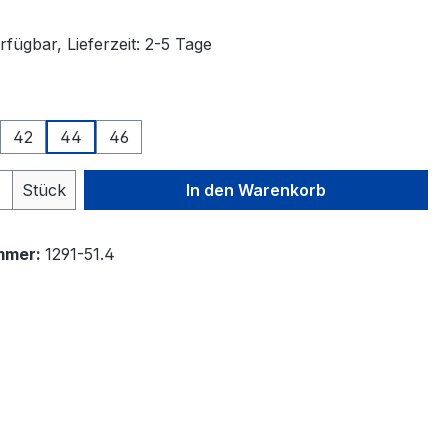
fügbar, Lieferzeit: 2-5 Tage
auswählen
42
44
46
 Anzahl: Gib den gewünschten Wert ein 
Stück
In den Warenkorb
mmer:
1291-51.4