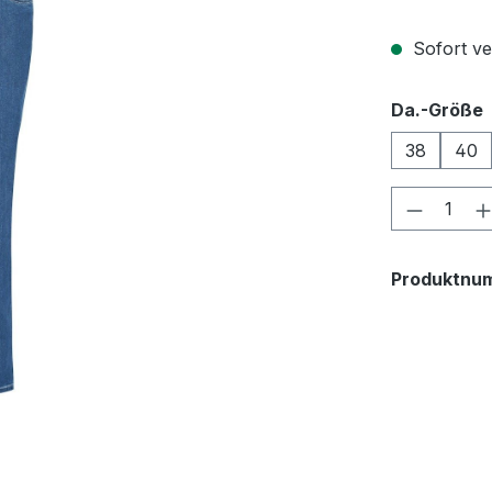
Sofort ver
Da.-Größe
38
40
Produkt
Produktnu