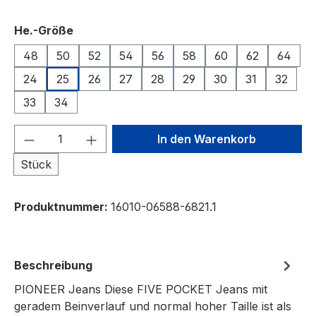
auswählen
He.-Größe
48
50
52
54
56
58
60
62
64
24
25
26
27
28
29
30
31
32
33
34
Produkt Anzahl: Gib den gewünschten We
In den Warenkorb
Stück
Produktnummer:
16010-06588-6821.1
Beschreibung
PIONEER Jeans Diese FIVE POCKET Jeans mit
geradem Beinverlauf und normal hoher Taille ist als