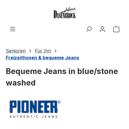
Zum Hauptinhalt springen
Ware
Senioren
Für Ihn
Freizeithosen & bequeme Jeans
Bequeme Jeans in blue/stone
washed