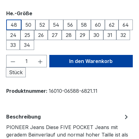
auswählen
He.-Größe
48
50
52
54
56
58
60
62
64
24
25
26
27
28
29
30
31
32
33
34
Produkt Anzahl: Gib den gewünschten We
In den Warenkorb
Stück
Produktnummer:
16010-06588-6821.11
Beschreibung
PIONEER Jeans Diese FIVE POCKET Jeans mit
geradem Beinverlauf und normal hoher Taille ist als