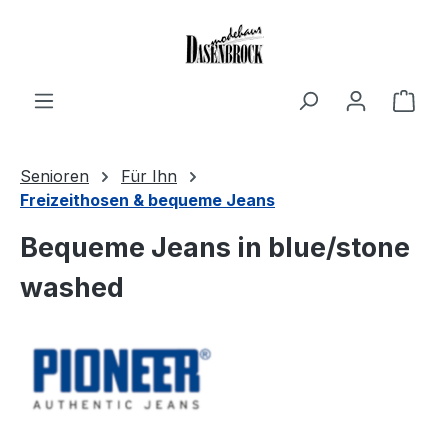
Zum Hauptinhalt springen
Ware
Senioren
Für Ihn
Freizeithosen & bequeme Jeans
Bequeme Jeans in blue/stone
washed