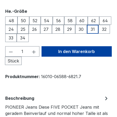
auswählen
He.-Größe
48
50
52
54
56
58
60
62
64
24
25
26
27
28
29
30
31
32
33
34
Produkt Anzahl: Gib den gewünschten We
In den Warenkorb
Stück
Produktnummer:
16010-06588-6821.7
Beschreibung
PIONEER Jeans Diese FIVE POCKET Jeans mit
geradem Beinverlauf und normal hoher Taille ist als