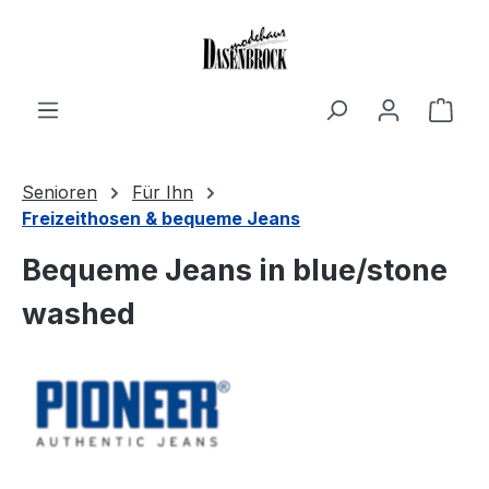
Zum Hauptinhalt springen
Ware
Senioren
Für Ihn
Freizeithosen & bequeme Jeans
Bequeme Jeans in blue/stone
washed