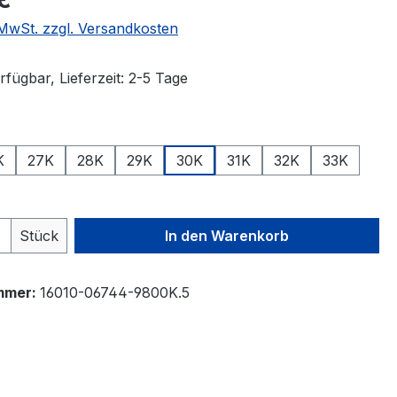
. MwSt. zzgl. Versandkosten
fügbar, Lieferzeit: 2-5 Tage
auswählen
K
27K
28K
29K
30K
31K
32K
33K
 Anzahl: Gib den gewünschten Wert ein 
Stück
In den Warenkorb
mmer:
16010-06744-9800K.5