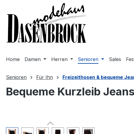
m Hauptinhalt springen
Zur Suche springen
Zur Hauptnavigation springen
Home
Damen
Herren
Senioren
Sales
Fes
Senioren
Für Ihn
Freizeithosen & bequeme Jea
Bequeme Kurzleib Jeans 
Bildergalerie überspringen