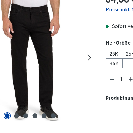
Preise inkl
Sofort ver
He.-Größe
25K
26
34K
Produkt
Produktnu