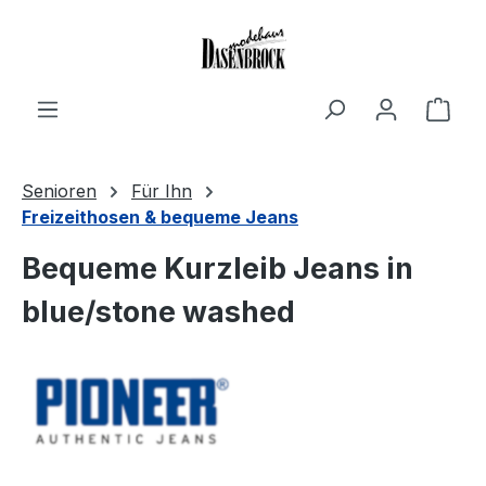
Zum Hauptinhalt springen
Ware
Senioren
Für Ihn
Freizeithosen & bequeme Jeans
Bequeme Kurzleib Jeans in
blue/stone washed