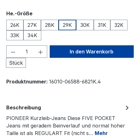
auswählen
He.-Größe
26K
27K
28K
29K
30K
31K
32K
33K
34K
Produkt Anzahl: Gib den gewünschten We
In den Warenkorb
Stück
Produktnummer:
16010-06588-6821K.4
Beschreibung
PIONEER Kurzleib-Jeans Diese FIVE POCKET
Jeans mit geradem Beinverlauf und normal hoher
Taille ist als REGULART Fit (nicht s…
Mehr