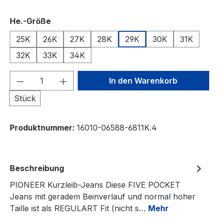
auswählen
He.-Größe
25K
26K
27K
28K
29K
30K
31K
32K
33K
34K
Produkt Anzahl: Gib den gewünschten We
In den Warenkorb
Stück
Produktnummer:
16010-06588-6811K.4
Beschreibung
PIONEER Kurzleib-Jeans Diese FIVE POCKET
Jeans mit geradem Beinverlauf und normal hoher
Taille ist als REGULART Fit (nicht s…
Mehr