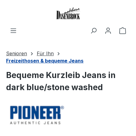
Zum Hauptinhalt springen
Ware
Senioren
Für Ihn
Freizeithosen & bequeme Jeans
Bequeme Kurzleib Jeans in
dark blue/stone washed