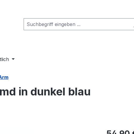
tlich
 Arm
md in dunkel blau
Regulärer Pr
54,90 