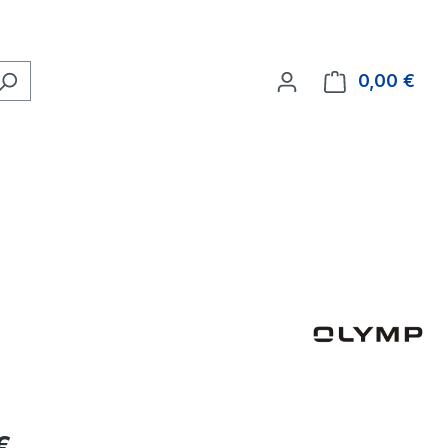
0,00 €
Ware
eis:
€