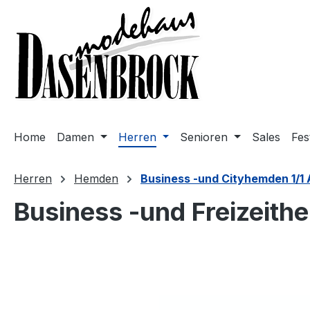
m Hauptinhalt springen
Zur Suche springen
Zur Hauptnavigation springen
Home
Damen
Herren
Senioren
Sales
Fes
Herren
Hemden
Business -und Cityhemden 1/1
Business -und Freizeithe
Bildergalerie überspringen