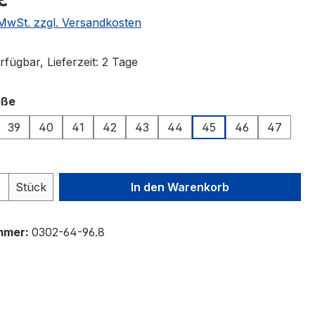
. MwSt. zzgl. Versandkosten
fügbar, Lieferzeit: 2 Tage
auswählen
öße
39
40
41
42
43
44
45
46
47
 Anzahl: Gib den gewünschten Wert ein 
Stück
In den Warenkorb
mmer:
0302-64-96.8