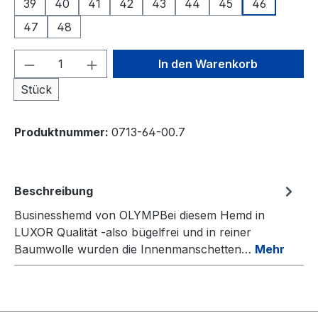
39
40
41
42
43
44
45
46
47
48
Produkt Anzahl: Gib den gewünschten We
In den Warenkorb
Stück
Produktnummer:
0713-64-00.7
Beschreibung
Businesshemd von OLYMPBei diesem Hemd in
LUXOR Qualität -also bügelfrei und in reiner
Baumwolle wurden die Innenmanschetten…
Mehr